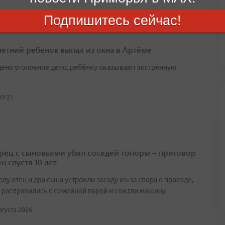
Подпишитесь сейчас!
етний ребенок выпал из окна в Артёме
ено уголовное дело, ребёнку оказывают экстренную
09:21
ец с сыновьями убил соседей топорм – приговор
н спустя 10 лет
оду отец и два сына устроили засаду из‑за спора о проезде,
 расправились с семейной парой и сожгли машину
августа 2026