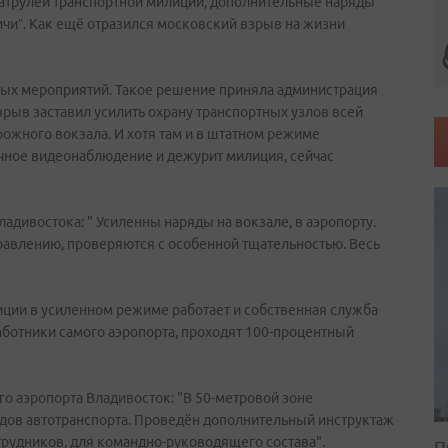
 патрулей транспортной милиции, дополнительные наряды
ичи”. Как ещё отразился московский взрыв на жизни
ных мероприятий. Такое решение приняла администрация
зрыв заставил усилить охрану транспортных узлов всей
рожного вокзала. И хотя там и в штатном режиме
очное видеонаблюдение и дежурит милиция, сейчас
дивостока: " Усиленны наряды на вокзале, в аэропорту.
правлению, проверяются с особенной тщательностью. Весь
иции в усиленном режиме работает и собственная служба
аботники самого аэропорта, проходят 100-процентный
о аэропорта Владивосток: "В 50-метровой зоне
идов автотранспорта. Проведён дополнительный инструктаж
трудников, для командно-руководящего состава".
П