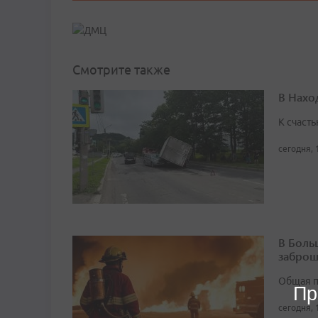
Смотрите также
В Нахо
К счасть
сегодня, 
В Боль
заброш
Общая п
Пр
сегодня, 