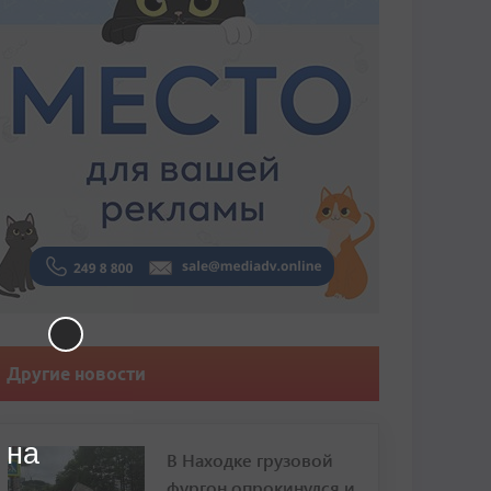
Другие новости
 на
В Находке грузовой
фургон опрокинулся и