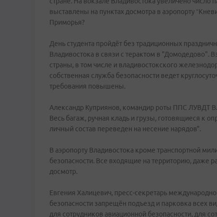
стране. На вокзале Владивостока увеличено число
выставлены на пунктах досмотра в аэропорту “Кнев
Приморья?
День студента пройдёт без традиционных празднич
Владивостока в связи с терактом в "Домодедово". В
страны, в том числе и владивостокского железнодо
собственная служба безопасности ведет круглосут
требования повышены.
Александр Куприянов, командир роты ППС ЛУВДТ Вла
Весь багаж, ручная кладь и грузы, готовящиеся к о
личный состав переведен на несение нарядов".
В аэропорту Владивостока кроме транспортной мил
безопасности. Все входящие на территорию, даже р
досмотр.
Евгения Халицевич, пресс-секретарь международног
безопасности запрещён подъезд и парковка всех в
для сотрудников авиационной безопасности, для со