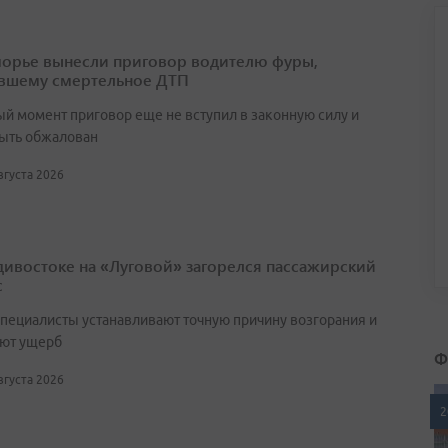
орье вынесли приговор водителю фуры,
вшему смертельное ДТП
ый момент приговор еще не вступил в законную силу и
ыть обжалован
августа 2026
дивостоке на «Луговой» загорелся пассажирский
с
специалисты устанавливают точную причину возгорания и
ют ущерб
Ф
августа 2026
2