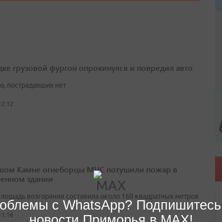
дке грузовой фургон опрокинулся и повредил авто
ю, пострадавших нет
12:12
шом Камне огнеборцы МЧС потушили пожар в
енном здании
лощадь возгорания составила около 160 квадратных метров
облемы с WhatsApp? Подпишитесь
11:16
новости Приморья в MAX!