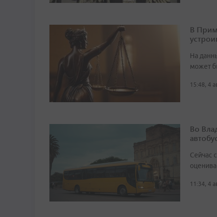
В Прим
устрои
На данн
может б
15:48, 4 
Во Вла
автобу
Сейчас 
оценива
11:34, 4 