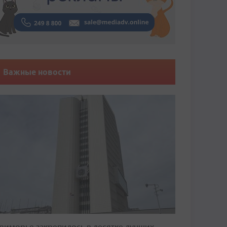
Важные новости
риморье закрепилось в десятке лучших