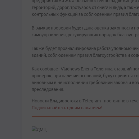
предприятиями ЖКХ обязанностей по надлежащей о
территорий, дорог, тротуаров от снега и льда, а т
контрольных функций за соблюдением правил благо
В рамках проверки будет дана оценка законности н
самоуправления, регулирующих порядок благоустро
Также будет проанализирована работа уполномоче
зданий, соблюдением правил благоустройства и со
Как сообщает Vladnews Елена Телегина, старший п
проверок, при наличии оснований, будут приняты 
виновным в не исполнении требований закона и воз
преследования.
Новости Владивостока в Telegram - постоянно в тече
Подписывайтесь одним нажатием!