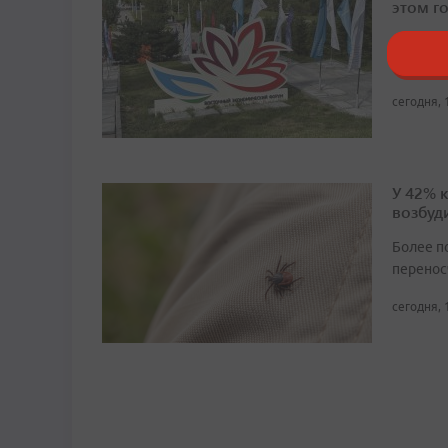
этом г
Павильо
проекты
сегодня, 
У 42% 
возбуд
Более п
перенос
сегодня, 