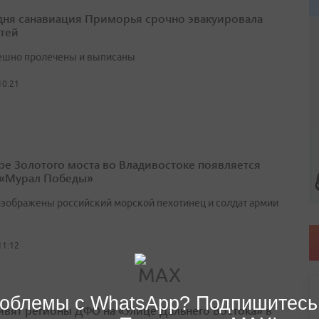
 дня санавиация Приморья срочно эвакуировала
етей
ешно пролечены и выписаны
10:21
ре Золотого моста во Владивостоке появляется
 «Мурал Победы»
изображены российский морской пехотинец и солдат армии
11:12
облемы с WhatsApp? Подпишитесь
ивят регионы ДФО на «Улице Дальнего Востока» в