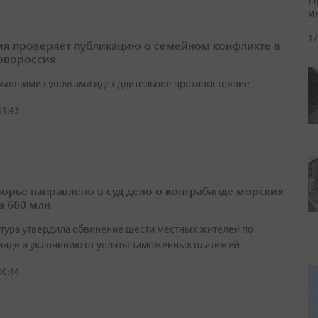
и
17
я проверяет публикацию о семейном конфликте в
овороссия
ывшими супругами идет длительное противостояние
11:43
орье направлено в суд дело о контрабанде морских
а 680 млн
тура утвердила обвинение шести местных жителей по
анде и уклонению от уплаты таможенных платежей
10:44