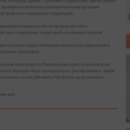
чистке крыш зданий, строений и сооружений, прилегающих
акже проверка исполнения уполномоченными органами
устройства и содержания территорий.
ормативных правовых актов органов местного
йства и содержания территорий населенных пунктов.
нных органов, осуществляющих контроль за содержанием
держания территорий.
омощник прокурора по Приморскому краю, по результатам
соответствующие меры прокурорского реагирования к лицам,
ложенных на них обязанностей. Вплоть до уголовного
ние дня.
П