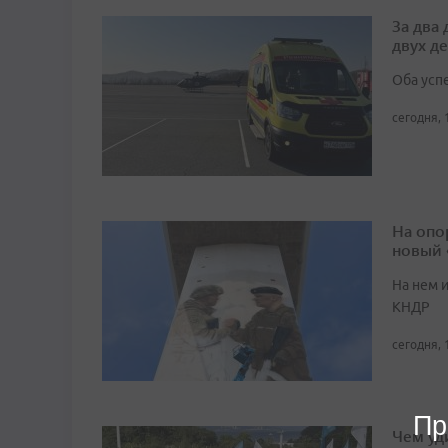
За два
двух д
Оба усп
сегодня, 
На опо
новый
На нем 
КНДР
сегодня, 
Пр
Чем уд