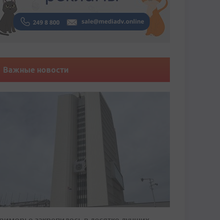
Важные новости
риморье закрепилось в десятке лучших