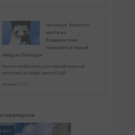
На опоре Золотого
моста во
Владивостоке
появляется новый
«Мурал Победы»
На нем изображены российский морской
пехотинец и солдат армии КНДР
сегодня, 11:12
оторепортаж
0 фото