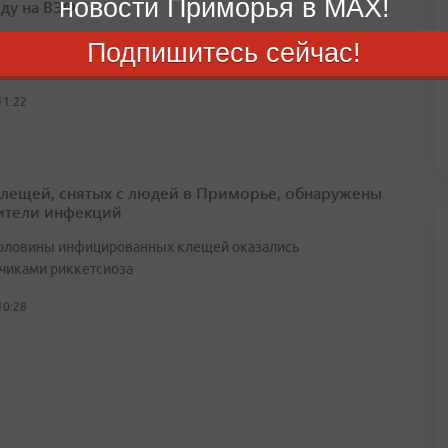
новости Приморья в MAX!
оду на ВЭФ
ны сделают ставку на иммерсивные форматы, социальные
Подпишитесь сейчас!
 и сценарии повседневной жизни в регионах
11:22
клещей, снятых с людей в Приморье, обнаружены
ители инфекций
оловины инфицированных клещей оказались
чиками риккетсиоза
10:28