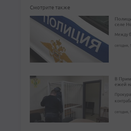
Смотрите также
Полици
селе Н
Между б
сегодня, 
В Прим
ежей н
Прокура
контраб
сегодня, 