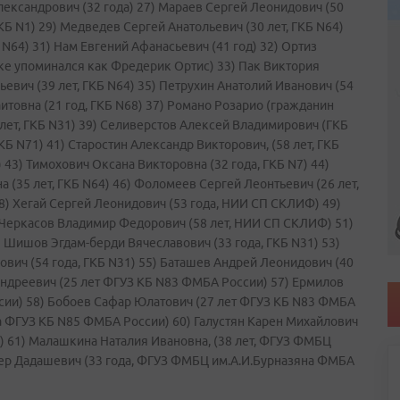
лександрович (32 года) 27) Мараев Сергей Леонидович (50
КБ N1) 29) Медведев Сергей Анатольевич (30 лет, ГКБ N64)
N64) 31) Нам Евгений Афанасьевич (41 год) 32) Ортиз
ске упоминался как Фредерик Ортис) 33) Пак Виктория
ьевич (39 лет, ГКБ N64) 35) Петрухин Анатолий Иванович (54
товна (21 год, ГКБ N68) 37) Романо Розарио (гражданин
 лет, ГКБ N31) 39) Селиверстов Алексей Владимирович (ГКБ
КБ N71) 41) Старостин Александр Викторович, (58 лет, ГКБ
) 43) Тимохович Оксана Викторовна (32 года, ГКБ N7) 44)
на (35 лет, ГКБ N64) 46) Фоломеев Сергей Леонтьевич (26 лет,
 48) Хегай Сергей Леонидович (53 года, НИИ СП СКЛИФ) 49)
 Черкасов Владимир Федорович (58 лет, НИИ СП СКЛИФ) 51)
 Шишов Эгдам-берди Вячеславович (33 года, ГКБ N31) 53)
ович (54 года, ГКБ N31) 55) Баташев Андрей Леонидович (40
Андреевич (25 лет ФГУЗ КБ N83 ФМБА России) 57) Ермилов
сии) 58) Бобоев Сафар Юлатович (27 лет ФГУЗ КБ N83 ФМБА
а ФГУЗ КБ N85 ФМБА России) 60) Галустян Карен Михайлович
) 61) Малашкина Наталия Ивановна, (38 лет, ФГУЗ ФМБЦ
ер Дадашевич (33 года, ФГУЗ ФМБЦ им.А.И.Бурназяна ФМБА