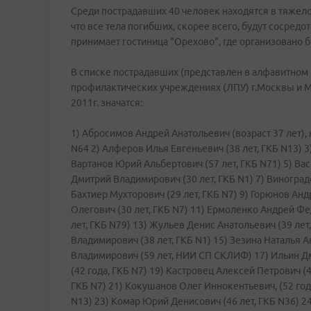
Среди пострадавших 40 человек находятся в тяжело
что все тела погибших, скорее всего, будут сосред
принимает гостиница "Орехово", где организовано 
В списке пострадавших (представлен в алфавитном 
профилактических учреждениях (ЛПУ) г.Москвы и Мо
2011г. значатся:
1) Абросимов Андрей Анатольевич (возраст 37 лет)
N64 2) Алферов Илья Евгеньевич (38 лет, ГКБ N13) 3
Вартанов Юрий Альбертович (57 лет, ГКБ N71) 5) Ва
Дмитрий Владимирович (30 лет, ГКБ N1) 7) Виногра
Бахтиер Мухторович (29 лет, ГКБ N7) 9) Горюнов Ан
Олегович (30 лет, ГКБ N7) 11) Ермоленко Андрей Фе
лет, ГКБ N79) 13) Жульев Денис Анатольевич (39 лет
Владимирович (38 лет, ГКБ N1) 15) Зезина Наталья А
Владимирович (59 лет, НИИ СП СКЛИФ) 17) Ильин Дм
(42 года, ГКБ N7) 19) Кастровец Алексей Петрович (
ГКБ N7) 21) Кокушанов Олег Иннокентьевич, (52 год
N13) 23) Комар Юрий Денисович (46 лет, ГКБ N36) 24