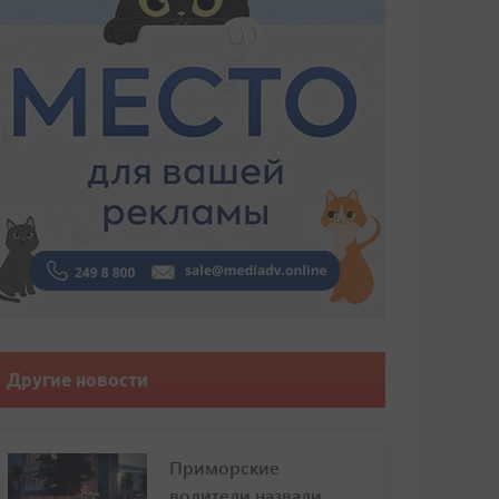
Другие новости
Приморские
водители назвали