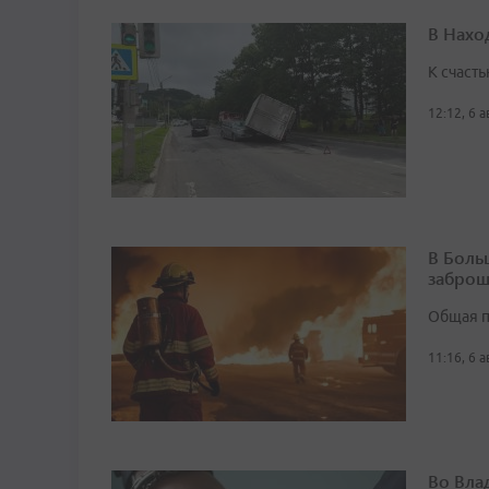
В Нахо
К счасть
12:12, 6 
В Боль
заброш
Общая п
11:16, 6 
Во Вла