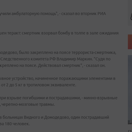
учили амбулаторную помощь", - сказал во вторник РИА
н теракт: смертник взорвал бомбу в толпе в зале ожидания
одедово, было закреплено на поясе террориста-смертника,
Следственного комитета РФ Владимир Маркин. "Судя по
креплено на поясе. Действовал смертник", - сказал он.
рывное устройство, начиненное поражающими элементами в
т 2 до 5 кг в тротиловом эквиваленте.
 при взрыве погибшими и пострадавшими, - минно-взрывные
и, черепно-мозговые травмы.
ь в больницах Видного и Домодедово, один пострадавший
ва 180 человек.
П