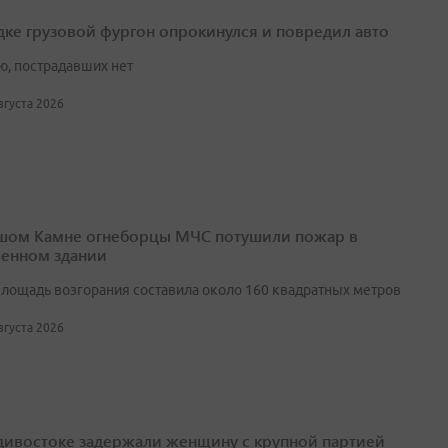
дке грузовой фургон опрокинулся и повредил авто
ю, пострадавших нет
августа 2026
шом Камне огнеборцы МЧС потушили пожар в
енном здании
лощадь возгорания составила около 160 квадратных метров
августа 2026
дивостоке задержали женщину с крупной партией