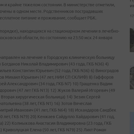
и
м и крайне тяжелом состоянии. В министерстве отметили,
оточены в одном месте. Родственников пострадавших
17
бесплатное питание и проживание, сообщает РБК.
порядке), находящихся на стационарном лечении в лечебно-
сковской области, по состоянию на 23:50 мск 24 января
, направлен на лечение в Городскую клиническую больницу
) Богданов Николай Владимирович (43 года, ГКБ N36) 4)
сильев Константин Юрьевич (52 года, ГКБ N36) 6) Виноградов
дов Михаил Юрьевич (47 лет, НИИ СП СКЛИФ) 8) Гаффоров
дрей Александрович (34 года, ГКБ N7) 10) Гращенко Вадим
дорович (47 лет ГКБ N13) 12) Жуков Валерий Игоревич (49
, Вторая хирургическая больница) 14) Зезин Сергей
натольевна (38 лет, ГКБ N1) 16) Зотов Вячеслав
итрий Иванович (41 лет, ГКБ N64) 18) Искандаров Саидбек
40 лет, ГКБ N79) 20) Кенжаев Сайдулло Хайдарович (41 год,
а) 22) Колмыкова Анастасия Владимировна (23 года, ГКБ
) Криволуцкая Елена (50 лет, ГКБ N79) 25) Лихт Роман