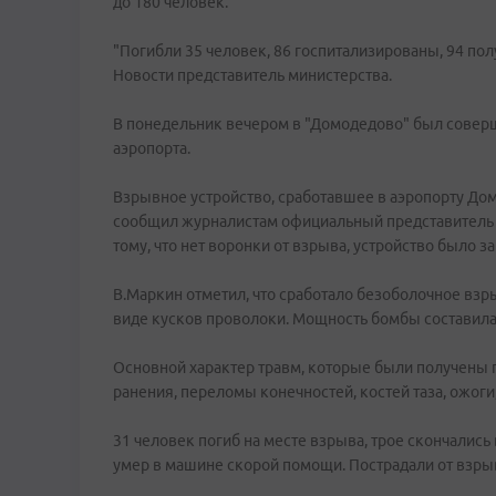
до 180 человек.
"Погибли 35 человек, 86 госпитализированы, 94 пол
Новости представитель министерства.
В понедельник вечером в "Домодедово" был соверше
аэропорта.
Взрывное устройство, сработавшее в аэропорту Дом
сообщил журналистам официальный представитель 
тому, что нет воронки от взрыва, устройство было за
В.Маркин отметил, что сработало безоболочное вз
виде кусков проволоки. Мощность бомбы составила о
Основной характер травм, которые были получены
ранения, переломы конечностей, костей таза, ожог
31 человек погиб на месте взрыва, трое скончалис
умер в машине скорой помощи. Пострадали от взры