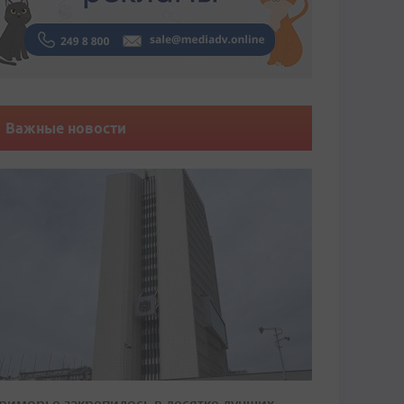
Важные новости
риморье закрепилось в десятке лучших