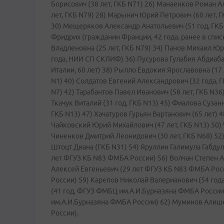
Борисович (38 лет, ГКБ N71) 26) Манаенков Роман А
лет, ГКБ N79) 28) Марынич Юрий Петрович (60 лет, Г
30) Мещеряков Александр Анатольевич (51 год, ГКБ 
Фридрих (гражданин Франции, 42 года, ранее в спи
Владленовна (25 лет, ГКБ N79) 34) Панов Михаил Юр
года, НИИ СП СКЛИФ) 36) Пусурова Гулабия Абдиабаи
Италии, 60 лет) 38) Рылло Евдокия Ярославовна (17
N1) 40) Солдатов Евгений Александрович (32 года, Г
N7) 42) Тарабантов Павел Иванович (58 лет, ГКБ N36
Ткачук Виталий (31 год, ГКБ N13) 45) Фиалова Сузан
ГКБ N13) 47) Хачатуров Гурьян Вартанович (65 лет)
Чайковский Юрий Михайлович (47 лет, ГКБ N13) 50)
Чиненков Дмитрий Леонидович (30 лет, ГКБ N68) 52)
Штоцт Диана (ГКБ N31) 54) Яруллин Галимула Габдул
лет ФГУЗ КБ N83 ФМБА России) 56) Волчан Степен 
Алексей Евгеньевич (29 лет ФГУЗ КБ N83 ФМБА Рос
России) 59) Карепов Николай Валерианович (54 год
(41 год, ФГУЗ ФМБЦ им.А.И.Бурназяна ФМБА России
им.А.И.Бурназяна ФМБА России) 62) Муминов Алиш
России).