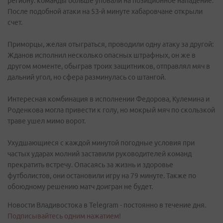
региону: команды больше уповали на позиционное нападение.
После подобной атаки на 53-й минуте хабаровчане открыли
счет.
Приморцы, желая отыграться, проводили одну атаку за другой:
Жданов исполнил несколько опасных штрафных, он же в
другом моменте, обыграв троих защитников, отправлял мяч в
дальний угол, но сфера разминулась со штангой.
Интересная комбинация в исполнении Федорова, Кулемина и
Роденкова могла привести к голу, но мокрый мяч по скользкой
траве ушел мимо ворот.
Ухудшающиеся с каждой минутой погодные условия при
частых ударах молний заставили руководителей команд
прекратить встречу. Опасаясь за жизнь и здоровье
футболистов, они остановили игру на 79 минуте. Также по
обоюдному решению матч доигран не будет.
Новости Владивостока в Telegram - постоянно в течение дня.
Подписывайтесь одним нажатием!