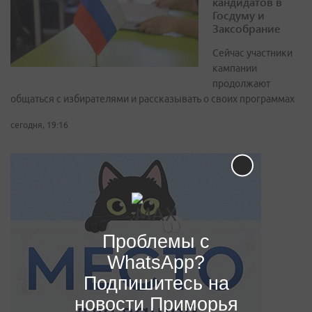
кандидатов в
Госдуму и
Заксобрание
Сейчас участники
кампании
продолжают
общаться с избирателями и рассказывать о своих программах
сегодня, 19:16
Проблемы с
WhatsApp?
Подпишитесь на
новости Приморья