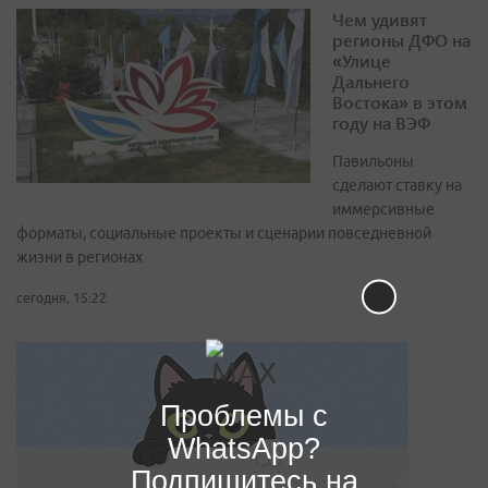
Чем удивят
регионы ДФО на
«Улице
Дальнего
Востока» в этом
году на ВЭФ
Павильоны
сделают ставку на
иммерсивные
форматы, социальные проекты и сценарии повседневной
жизни в регионах
сегодня, 15:22
Проблемы с
WhatsApp?
Подпишитесь на