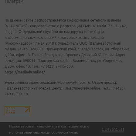
Телеграм
На данном сайте распространяется информация сетевого издания
"VLADNEWS" - свидетельство о регистрации СМИ ЭЛ № ФС 77 - 72742,
выдано Федеральной службой по надзору в сфере связи,
информационных технологий и массовых коммуникаций
(Роскомнадзор) 17 мая 2018 г. Учредитель ООО "Дальневосточный
Медиа Центр". 690091, Приморский край, г. Владивосток, ул. Уборевича,
д.20А, офис 13. Главный редактор Юркевич Дмитрий Юрьевич. Адрес
редакции: 690091, Приморский край, г. Владивосток, ул. Уборевича,
д.20А, офис 13. Тел.: +7 (423) 2-415-600.
https://mediadv.online/
Электронный адрес редакции: vladnews@inbox.ru. Отдел продаж
«Дальневосточный Медиа Центр» sale@mediadv.online. Тел.: +7 (423)
249-8-800. 18+
Просматривая наш сайт, вы соглашаетесь с
СОГЛАСЕН
использованием нами
cookie-файлов
.