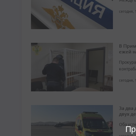
Между б
сегодня, 
В Прим
ежей н
Прокура
контраб
сегодня, 
За два
двух д
Оба усп
Пр
сегодня, 