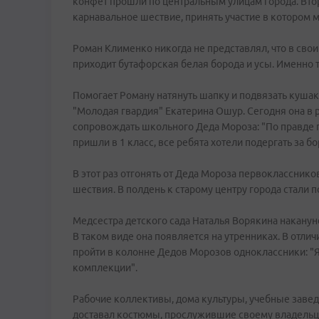
конфет прошли по центральным улицам города. Вто
карнавальное шествие, принять участие в котором
Роман Клименко никогда не представлял, что в сво
приходит бутафорская белая борода и усы. Именно 
Помогает Роману натянуть шапку и подвязать куша
"Молодая гвардия" Екатерина Ошур. Сегодня она в р
сопровождать школьного Деда Мороза: "По правде 
пришли в 1 класс, все ребята хотели подергать за бо
В этот раз отгонять от Деда Мороза первокласснико
шествия. В полдень к старому центру города стали 
Медсестра детского сада Наталья Ворякина накануне
В таком виде она появляется на утренниках. В отли
пройти в колонне Дедов Морозов одноклассники: "Я
комплекции".
Рабочие коллективы, дома культуры, учебные заведе
доставал костюмы, прослужившие своему владельцу 