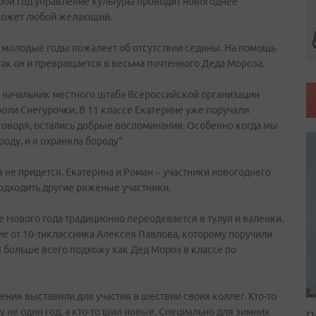
рой год управление культуры проводит новогоднее
 может любой желающий.
и молодые годы пожалеет об отсутствии седины. На помощь
так он и превращается в весьма почтенного Деда Мороза.
к начальник местного штаба Всероссийской организации
оли Снегурочки. В 11 классе Екатерине уже поручали
говоря, остались добрые воспоминания. Особенно когда мы
роду, и я охраняла бороду".
в не придется. Екатерина и Роман – участники новогоднего
подходить другие ряженые участники.
 Нового года традиционно переодевается в тулуп и валенки.
чие от 10-тиклассника Алексея Павлова, которому поручили
 больше всего подхожу как Дед Мороз в классе по
ния выставили для участия в шествии своих коллег. Кто-то
не один год, а кто-то шил новые. Специально для зимних
П