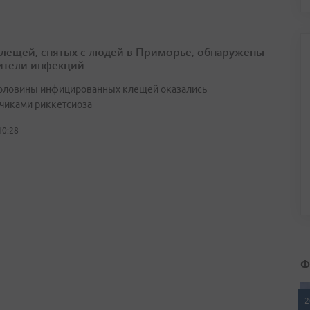
клещей, снятых с людей в Приморье, обнаружены
ители инфекций
оловины инфицированных клещей оказались
чиками риккетсиоза
10:28
Ф
2