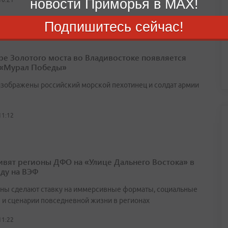
новости Приморья в MAX!
Подпишитесь сейчас!
ре Золотого моста во Владивостоке появляется
 «Мурал Победы»
изображены российский морской пехотинец и солдат армии
11:12
ивят регионы ДФО на «Улице Дальнего Востока» в
оду на ВЭФ
ны сделают ставку на иммерсивные форматы, социальные
 и сценарии повседневной жизни в регионах
11:22