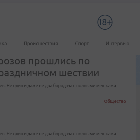
ика
Происшествия
Спорт
Интервью
розов прошлись по
праздничном шествии
в. Не один и даже не два бородача с полными мешками
Общество
в. Не один и даже не два бородача с полными мешками