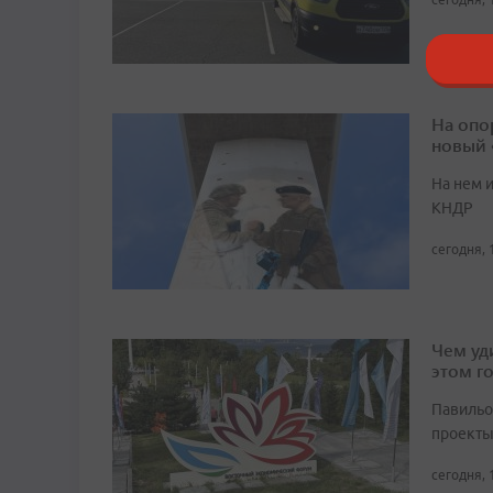
На опо
новый
На нем 
КНДР
сегодня, 
Чем уд
этом г
Павильо
проекты
сегодня, 