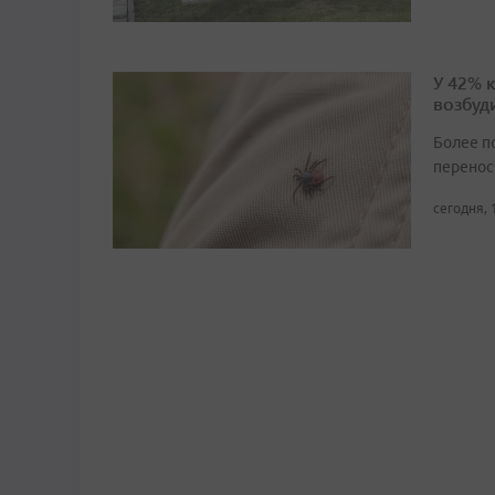
У 42% 
возбуд
Более п
перенос
сегодня, 