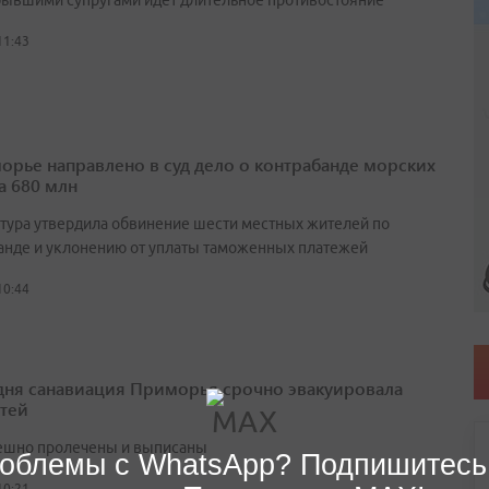
ывшими супругами идет длительное противостояние
11:43
орье направлено в суд дело о контрабанде морских
а 680 млн
тура утвердила обвинение шести местных жителей по
анде и уклонению от уплаты таможенных платежей
10:44
 дня санавиация Приморья срочно эвакуировала
етей
ешно пролечены и выписаны
облемы с WhatsApp? Подпишитесь
10:21