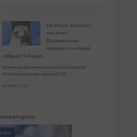
На опоре Золотого
моста во
Владивостоке
появляется новый
«Мурал Победы»
На нем изображены российский морской
пехотинец и солдат армии КНДР
сегодня, 11:12
оторепортаж
0 фото