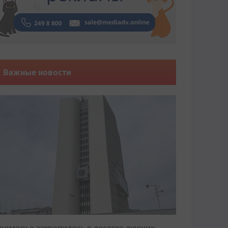
Важные новости
риморье закрепилось в десятке лучших