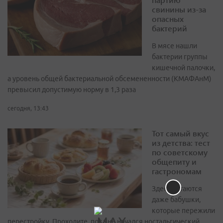
свинины из-за
опасных
бактерий
В мясе нашли
бактерии группы
кишечной палочки,
а уровень общей бактериальной обсемененности (КМАФАнМ)
превысил допустимую норму в 1,3 раза
сегодня, 13:43
Тот самый вкус
из детства: тест
по советскому
общепиту и
гастрономам
Здесь путаются
даже бабушки,
которые пережили
перестройку. Проходите, пока не начался ностальгический