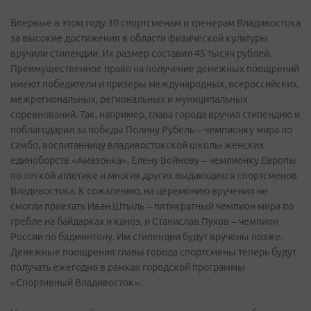
Впервые в этом году 30 спортсменам и тренерам Владивостока
за высокие достижения в области физической культуры
вручили стипендии. Их размер составил 45 тысяч рублей.
Преимущественное право на получение денежных поощрений
имеют победители и призеры международных, всероссийских,
межрегиональных, региональных и муниципальных
соревнований. Так, например, глава города вручил стипендию и
поблагодарил за победы Полину Рубель – чемпионку мира по
самбо, воспитанницу владивостокской школы женских
единоборств «Амазонка», Елену Войнову – чемпионку Европы
по легкой атлетике и многих других выдающихся спортсменов
Владивостока. К сожалению, на церемонию вручения не
смогли приехать Иван Штыль – пятикратный чемпион мира по
гребле на байдарках и каноэ, и Станислав Пухов – чемпион
России по бадминтону. Им стипендии будут вручены позже.
Денежные поощрения главы города спортсмены теперь будут
получать ежегодно в рамках городской программы
«Спортивный Владивосток».