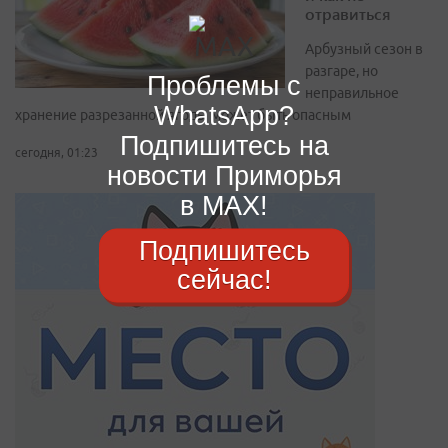
отравиться
Арбузный сезон в
разгаре, но
Проблемы с
неправильное
WhatsApp?
хранение разрезанной ягоды может быть опасным
Подпишитесь на
сегодня, 01:23
новости Приморья
в MAX!
Подпишитесь
сейчас!