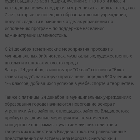
будет выдано 73 658 подарка, ученики с 1-го по 9-й класс и
детсадовцы получат подарки на утренниках, а ребята от года до
7 лет, которые не посещают образовательные учреждения,
получат сладости в районных отделах управления по
исполнению программ по поддержке населения
администрации Владивостока.
С 21 декабря тематические мероприятия проходят в
муниципальных библиотеках, музыкальных, художественных
школах и в школах искусств города.
Завтра, 24 декабря, в кинотеатре "Океан" состоится "Ёлка
главы города", на которую приглашены порядка 840 учеников
1-5 классов, добившихся успехов в учебе, спорте и творчестве.
Также с пятницы, 24 декабря, в муниципальных учреждениях
образования города начинаются новогодние вечера и
утренники. А на районных площадках районов Владивостока
пройдут праздничные мероприятия - тематические
концертные программы с участием лучших солистов и
творческих коллективов Владивостока, театрализованные
представления с участием Деда Мороза, Снегурочки и