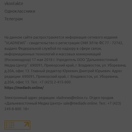
vkontakte
Одноклассники
Телеграм
На данном сайте распространяется информация сетевого издания
"VLADNEWS" - свидетельство о регистрации СМИ ЭЛ № ФС 77 - 72742,
выдано Федеральной службой по надзору в сфере связи,
информационных технологий и массовых коммуникаций
(Роскомнадзор) 17 мая 2018 г. Учредитель ООО "Дальневосточный
Медиа Центр". 690091, Приморский край, г. Владивосток, ул. Уборевича,
д.20А, офис 13. Главный редактор Юркевич Дмитрий Юрьевич. Адрес
редакции: 690091, Приморский край, г. Владивосток, ул. Уборевича,
д.20А, офис 13. Тел.: +7 (423) 2-415-600.
https://mediadv.online/
Электронный адрес редакции: vladnews@inbox.ru. Отдел продаж
«Дальневосточный Медиа Центр» sale@mediadv.online. Тел.: +7 (423)
249-8-800. 18+