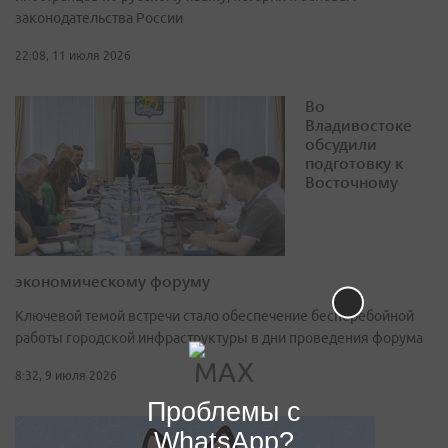
законодательства России
22:08, 11 июля 2026
Во
Владивостоке
обсудили
подготовку к
Восточному
экономическому форуму
Ключевой темой встречи стало обеспечение бесперебойной
работы городской инфраструктуры в дни проведения форума
8:32, 9 июля 2026
Проблемы с
WhatsApp?