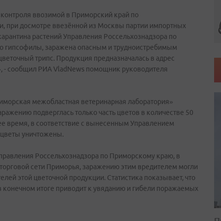
 контроля ввозимой в Приморский край по
и, при досмотре ввезённой из Москвы партии импортных
карантина растений Управления Россельхознадзора по
это гипсофилы, заражена опасным и трудноистребимым
цветочный трипс. Продукция предназначалась в адрес
, - сообщил РИА VladNews помощник руководителя
иморская межобластная ветеринарная лаборатория»
ражению подверглась только часть цветов в количестве 50
е время, в соответствие с вынесенным Управлением
 цветы уничтожены.
правления Россельхознадзора по Приморскому краю, в
 торговой сети Приморья, заражению этим вредителем могли
елей этой цветочной продукции. Статистика показывает, что
 конечном итоге приводит к увяданию и гибели поражаемых
П