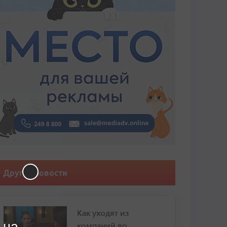
Другие новости
Как уходят из
 на
компаний во