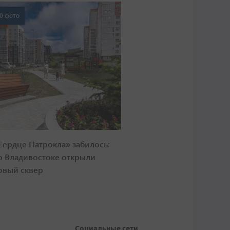
0 фото
Сердце Патрокла» забилось:
о Владивостоке открыли
овый сквер
Социальные сети