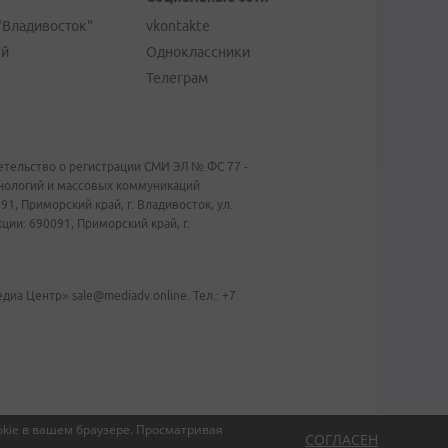
"Владивосток"
vkontakte
ей
Одноклассники
Телеграм
тельство о регистрации СМИ ЭЛ № ФС 77 -
хнологий и массовых коммуникаций
1, Приморский край, г. Владивосток, ул.
ии: 690091, Приморский край, г.
иа Центр» sale@mediadv.online. Тел.: +7
kie в вашем браузере.
Просматривая
СОГЛАСЕН