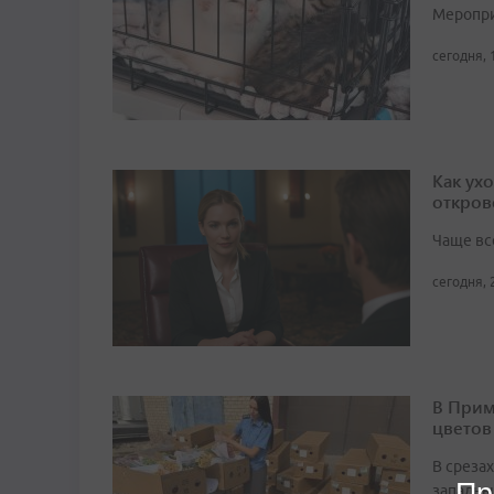
Мероприя
сегодня, 
Как ух
откров
Чаще вс
сегодня, 
В Прим
цветов
В среза
Пр
западны