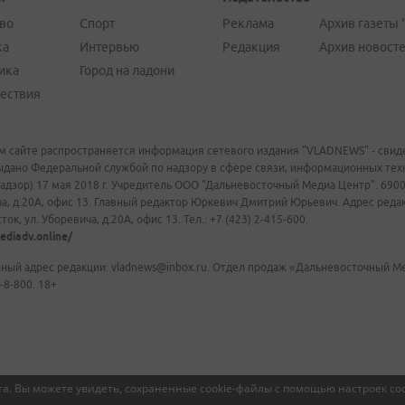
во
Спорт
Реклама
Архив газеты 
ка
Интервью
Редакция
Архив новост
ика
Город на ладони
ествия
м сайте распространяется информация сетевого издания "VLADNEWS" - свиде
ыдано Федеральной службой по надзору в сфере связи, информационных те
адзор) 17 мая 2018 г. Учредитель ООО "Дальневосточный Медиа Центр". 69009
а, д.20А, офис 13. Главный редактор Юркевич Дмитрий Юрьевич. Адрес редакц
ок, ул. Уборевича, д.20А, офис 13. Тел.: +7 (423) 2-415-600.
ediadv.online/
ный адрес редакции: vladnews@inbox.ru. Отдел продаж «Дальневосточный Мед
-8-800. 18+
а. Вы можете увидеть, сохраненные cookie-файлы с помощью настроек coo