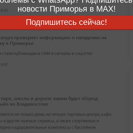
новости Приморья в MAX!
19:25
Подпишитесь сейчас!
атура проверяет информацию о нападении на
ну в Приморье
 стали публикации в СМИ и сигналы в соцсетях
19:07
 парк, школы и дороги: каким будет «Город
ый» во Владивостоке
явятся не только дома, но четыре торговых центра, кафе,
ы и другие нужные сервисы, а также спортивные и
турно-оздоровительные комплексы с бассейном