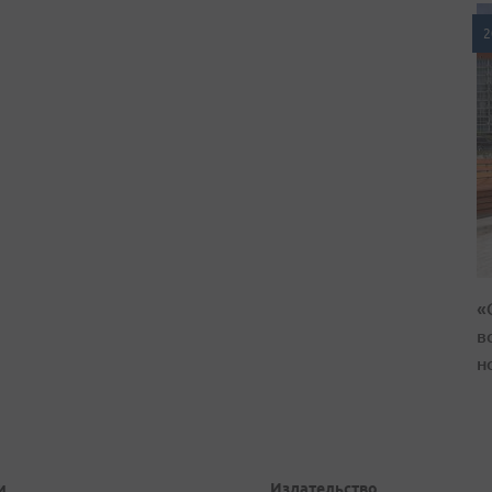
2
«
в
н
и
Издательство