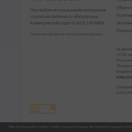
Общест
При любом использовании материалов
Полити
ссылка на vladnews.ru обязательна.
Коммерческий отдел 8 (423) 249-8800
Эконом
Происш
Политика обработки персональных данных
На данно
72742, в
(Роскомн
Уборевич
Владивост
https://m
Электрон
(423) 249
Мы используем cookie, чтобы улучшить ваше восприятие нашего сайт