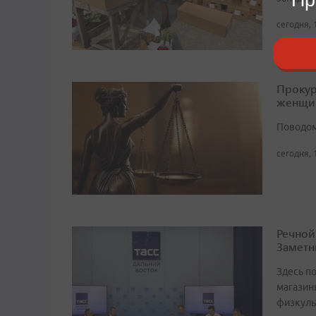
сегодня, 
Прокур
женщи
Поводом
сегодня, 
Речной
Заметн
Здесь по
магазин
физкуль