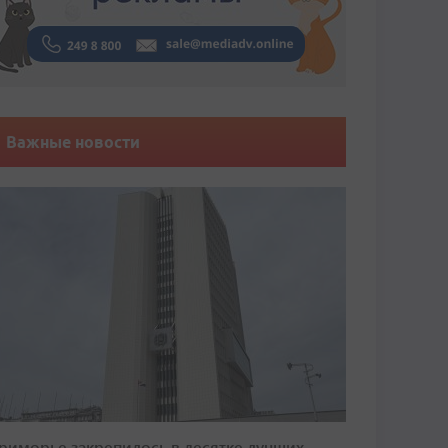
Важные новости
риморье закрепилось в десятке лучших