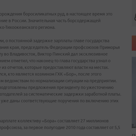
торождения боросиликатных руд, в настоящее время это
ие в России. Значительная часть борсодержащей
ко-Тихоокеанского региона.
и, о постоянной задержке зарплаты главе государства
рания края, председатель Федерации профсоюзов Приморья
ёту во Владивосток, Виктор Пинский дал эксклюзивное
ем отметил, что наконец-то глава государства узнал о
 из отчетов, которые предоставляют власти на местах.
я, кто является хозяином ГХК «Бор», после этого
м ведомствам по нормализации ситуации на предприятии.
одготовлены предложения президенту по ужесточению
отодателей за систематические задержки заработной платы.
 уже даны соответствующие поручения по включению этих
зарплате коллективу «Бора» составляет 27 миллионов
рофсоюза, за первое полугодие 2010 года составляет от 5,5
П