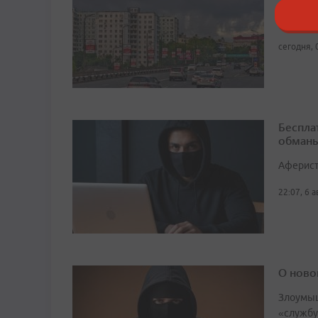
Решение 
сегодня, 
Беспла
обманы
Аферист
22:07, 6 
О ново
Злоумыш
«службу