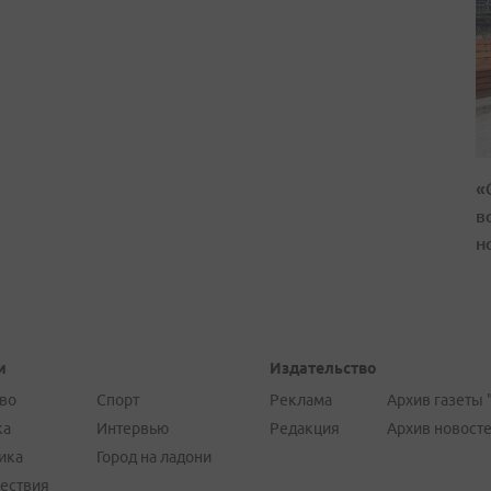
«
в
н
и
Издательство
во
Спорт
Реклама
Архив газеты 
ка
Интервью
Редакция
Архив новост
ика
Город на ладони
ествия