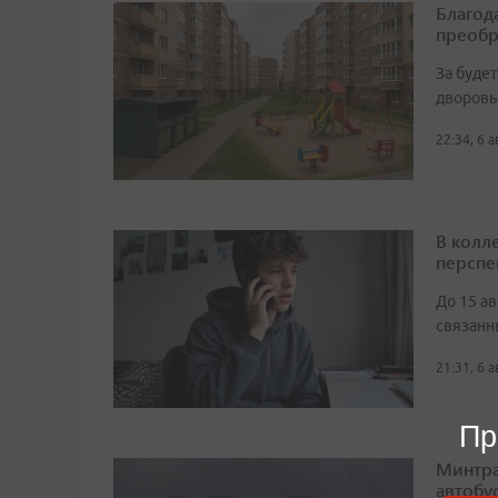
Благод
преобр
За буде
дворовы
22:34, 6 
В колл
перспе
До 15 а
связанн
21:31, 6 
Пр
Минтра
автобу