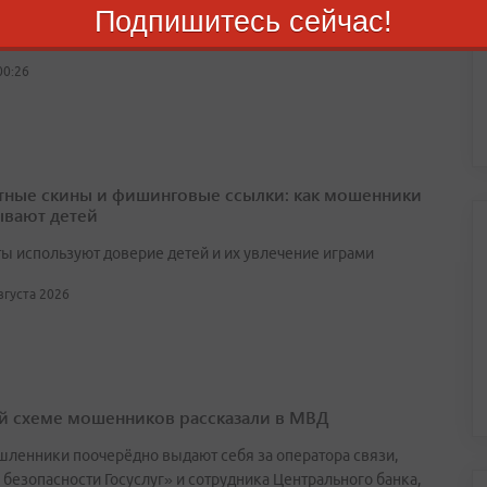
Подпишитесь сейчас!
вступит в силу с 1 сентября
00:26
тные скины и фишинговые ссылки: как мошенники
вают детей
ы используют доверие детей и их увлечение играми
августа 2026
й схеме мошенников рассказали в МВД
ленники поочерёдно выдают себя за оператора связи,
 безопасности Госуслуг» и сотрудника Центрального банка,