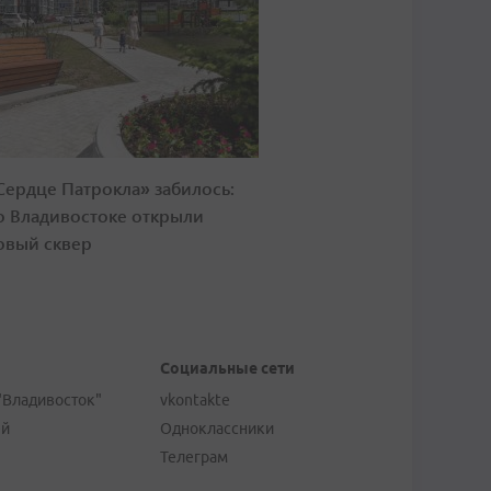
Сердце Патрокла» забилось:
о Владивостоке открыли
овый сквер
Социальные сети
"Владивосток"
vkontakte
ей
Одноклассники
Телеграм