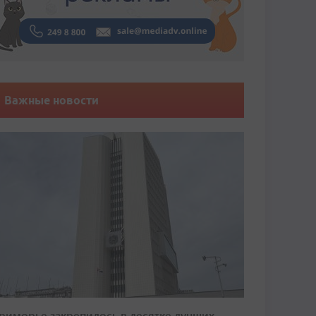
Важные новости
риморье закрепилось в десятке лучших