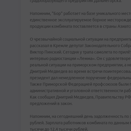
градообразующего предприятия Дальнегорска.
Напомним, "Бор" работает на базе уникального мес
единственное эксплуатируемое борное месторожден
продукции комбината поставляется в страны Азиатс
О чрезвычайной социальной ситуации на предприяти
рассказал в Кремле депутат Законодательного Соб
Виктор Пинский. Сегодня у трапа самолета по прил
интервью радиостанции «Лемма». Он с удовлетворени
реальной ситуации на приморском предприятии, а не
Дмитрий Медведев во время встречи поинтересовалс
президент дал немедленное поручение федеральны
Также Приморской Федерацией профсоюзов были п
административной и уголовной ответственности раб
Как сообщил Дмитрий Медведев, Правительству РФ
предложений в закон.
Напомним, на сегодняшний день задолженность по 
рублей. Зарплата работников комбината по данным п
тысячи до 12,4 тысячи рублей.