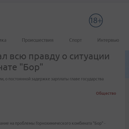
ика
Происшествия
Спорт
Интервью
ал всю правду о ситуации
ате "Бор"
и, о постоянной задержке зарплаты главе государства
Общество
ние на проблемы Горнохимического комбината "Бор" -