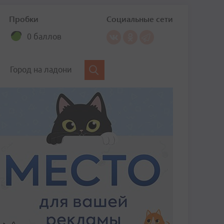
Пробки
Социальные сети
0 баллов
Город на ладони