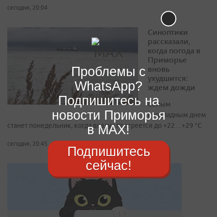
сегодня, 20:04
Синоптики
рассказали,
когда погода в
Приморье
вновь
Проблемы с
ухудшится:
WhatsApp?
ждем дожди
Подпишитесь на
Самым
новости Приморья
прохладным днем
станет понедельник, когда воздух прогреется до +22…+29 °С
в MAX!
сегодня, 20:45
Подпишитесь
сейчас!