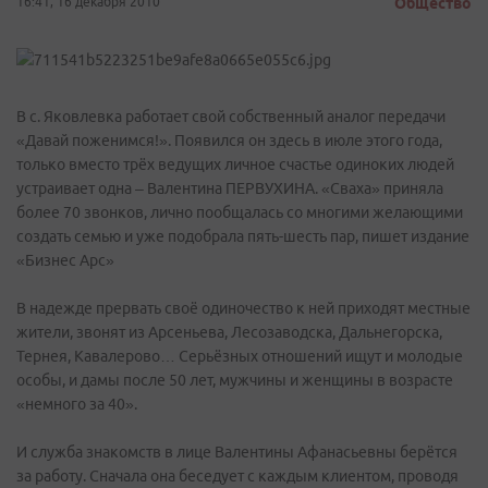
16:41, 16 декабря 2010
Общество
В с. Яковлевка работает свой собственный аналог передачи
«Давай поженимся!». Появился он здесь в июле этого года,
только вместо трёх ведущих личное счастье одиноких людей
устраивает одна – Валентина ПЕРВУХИНА. «Сваха» приняла
более 70 звонков, лично пообщалась со многими желающими
создать семью и уже подобрала пять-шесть пар, пишет издание
«Бизнес Арс»
В надежде прервать своё одиночество к ней приходят местные
жители, звонят из Арсеньева, Лесозаводска, Дальнегорска,
Тернея, Кавалерово… Серьёзных отношений ищут и молодые
особы, и дамы после 50 лет, мужчины и женщины в возрасте
«немного за 40».
И служба знакомств в лице Валентины Афанасьевны берётся
за работу. Сначала она беседует с каждым клиентом, проводя