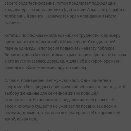
своего рода тестирование, потом предлагает подходящие
кандидатуры на роль спутника (цы) жизни. А дальше раздаётся
телефонный звонок, назначается время свидания и место
встречи.
Кстати, с последним иногда возникают трудности. К примеру,
претендентка в жёны живёт в Кавалерово. Съездил к ней
парень однажды и попросил подыскать невесту поближе.
Вероятно, дело было не только в расстоянии, просто не совсем
в его вкусе оказалась девушка. А для неё в скором времени
нашёлся в «базе женихов» другой кавалер.
Словом, привередничает мужской пол. Один 56-летний
спортсмен без вредных привычек «перебрал» аж шесть дам. К
выбору женщины для семейной жизни подошёл
основательно. На первом же свидании интересовался её
весом, сколько кушает и не ужинает ли поздно. Так всех и
распугал, кроме той, которая всё вытерпела. И он принял её
такой, какая есть.