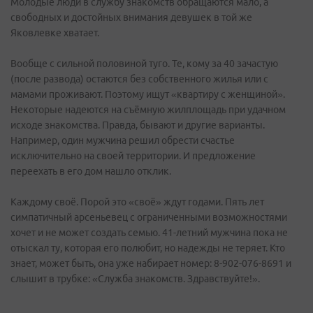
Молодые люди в службу знакомств обращаются мало, а
свободных и достойных внимания девушек в той же
Яковлевке хватает.
Вообще с сильной половиной туго. Те, кому за 40 зачастую
(после развода) остаются без собственного жилья или с
мамами проживают. Поэтому ищут «квартиру с женщиной».
Некоторые надеются на съёмную жилплощадь при удачном
исходе знакомства. Правда, бывают и другие варианты.
Например, один мужчина решил обрести счастье
исключительно на своей территории. И предложение
переехать в его дом нашло отклик.
Каждому своё. Порой это «своё» ждут годами. Пять лет
симпатичный арсеньевец с ограниченными возможностями
хочет и не может создать семью. 41-летний мужчина пока не
отыскал ту, которая его полюбит, но надежды не теряет. Кто
знает, может быть, она уже набирает номер: 8-902-076-8691 и
слышит в трубке: «Служба знакомств. Здравствуйте!».