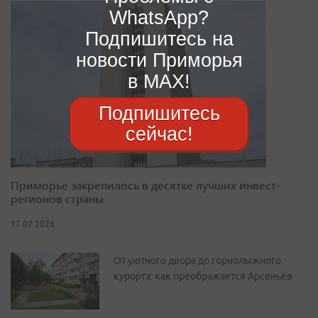
WhatsApp?
Подпишитесь на
новости Приморья
в MAX!
Подпишитесь
сейчас!
Приморье закрепилось в десятке лучших инвест-
регионов страны
17.07.2026
От уютного двора до горнолыжного
курорта: как преображается Арсеньев