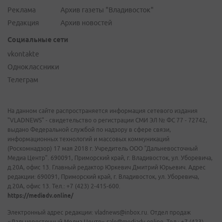
Реклама
Архив газеты "Владивосток"
Редакция
Архив новостей
Социальные сети
vkontakte
Одноклассники
Телеграм
На данном сайте распространяется информация сетевого издания
"VLADNEWS" - свидетельство о регистрации СМИ ЭЛ № ФС 77 - 72742,
выдано Федеральной службой по надзору в сфере связи,
информационных технологий и массовых коммуникаций
(Роскомнадзор) 17 мая 2018 г. Учредитель ООО "Дальневосточный
Медиа Центр". 690091, Приморский край, г. Владивосток, ул. Уборевича,
д.20А, офис 13. Главный редактор Юркевич Дмитрий Юрьевич. Адрес
редакции: 690091, Приморский край, г. Владивосток, ул. Уборевича,
д.20А, офис 13. Тел.: +7 (423) 2-415-600.
https://mediadv.online/
Электронный адрес редакции: vladnews@inbox.ru. Отдел продаж
«Дальневосточный Медиа Центр» sale@mediadv.online. Тел.: +7 (423)