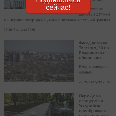
сейчас!
Современные
дымовые датчики
монтируют в квартирах и домах отдельных категорий граждан
23:36, 7 августа 2026
Фасад дома на
Толстого, 30 во
Владивостоке
обновляют
Работы завершат
осенью
22:29, 7 августа 2026
Парк Дома
офицеров в
Уссурийске
преображают
по нацпроекту