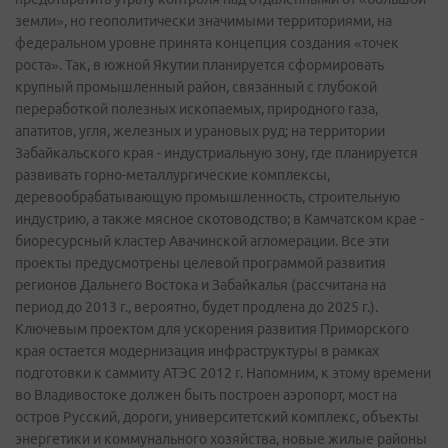
земли», но геополитически значимыми территориями, на
федеральном уровне принята концепция создания «точек
роста». Так, в южной Якутии планируется сформировать
крупный промышленный район, связанный с глубокой
переработкой полезных ископаемых, природного газа,
апатитов, угля, железных и урановых руд; на территории
Забайкальского края - индустриальную зону, где планируется
развивать горно-металлургические комплексы,
деревообрабатывающую промышленность, строительную
индустрию, а также мясное скотоводство; в Камчатском крае -
биоресурсный кластер Авачинской агломерации. Все эти
проекты предусмотрены целевой программой развития
регионов Дальнего Востока и Забайкалья (рассчитана на
период до 2013 г., вероятно, будет продлена до 2025 г.).
Ключевым проектом для ускорения развития Приморского
края остается модернизация инфраструктуры в рамках
подготовки к саммиту АТЭС 2012 г. Напомним, к этому времени
во Владивостоке должен быть построен аэропорт, мост на
остров Русский, дороги, университетский комплекс, объекты
энергетики и коммунального хозяйства, новые жилые районы