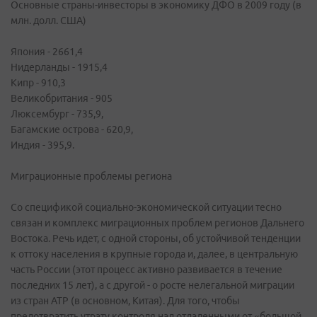
Основные страны-инвесторы в экономику ДФО в 2009 году (в
млн. долл. США)
Япония - 2661,4
Нидерланды - 1915,4
Кипр - 910,3
Великобритания - 905
Люксембург - 735,9,
Багамские острова - 620,9,
Индия - 395,9.
Миграционные проблемы региона
Со спецификой социально-экономической ситуации тесно
связан и комплекс миграционных проблем регионов Дальнего
Востока. Речь идет, с одной стороны, об устойчивой тенденции
к оттоку населения в крупные города и, далее, в центральную
часть России (этот процесс активно развивается в течение
последних 15 лет), а с другой - о росте нелегальной миграции
из стран АТР (в основном, Китая). Для того, чтобы
предотвратить утрату контроля над отдаленными от «большой