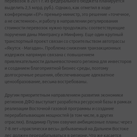
перевозок в 2011 г. из федерального бюджета планируется
выделить 2,5 млрд. руб.). Однако, как отметил в ходе
конференции «ЕР» премьер-министр, это решение «точечное,
а не системное», и работу в направлении регулирования
стоимости перевозок нужно продолжать: соответствующие
поручения даны Минтрансу и Минфину. Еще один крупный
транспортный проект связан со строительством автотрассы
«Якутск - Магадан». Проблема снижения транзакционных
издержек напрямую связана с повышением
привлекательности дальневосточного региона для инвесторов
и созданием благоприятной бизнес-среды, поэтому
долгосрочные решения, обеспечивающие адекватное
ценообразование, весьма востребованы.
Другим приоритетным направлением развития экономики
регионов ДФО выступает разработка ресурсной базы в рамках
реализации Восточной газовой программы и создание
перерабатывающих мощностей (в том числе, в других
отраслях). Владимир Путин озвучил амбициозные планы: через
7-8 лет «практически весь» добываемый на Дальнем Востоке
лес должен перерабатываться в регионе. Что же касается