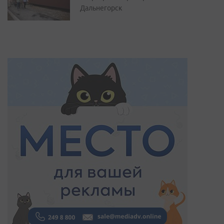
Дальнегорск