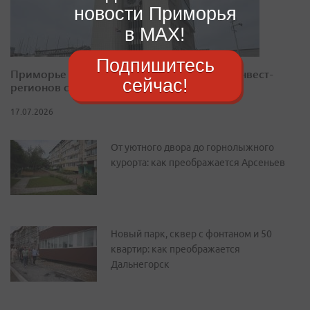
новости Приморья
в MAX!
Подпишитесь
Приморье закрепилось в десятке лучших инвест-
сейчас!
регионов страны
17.07.2026
От уютного двора до горнолыжного
курорта: как преображается Арсеньев
Новый парк, сквер с фонтаном и 50
квартир: как преображается
Дальнегорск