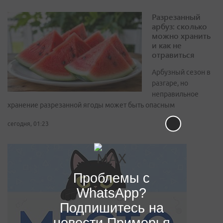
Разрезанный
арбуз: сколько
можно хранить
и как не
отравиться
Арбузный сезон в
разгаре, но
неправильное
хранение разрезанной ягоды может быть опасным
сегодня, 01:23
Проблемы с
WhatsApp?
Подпишитесь на
новости Приморья