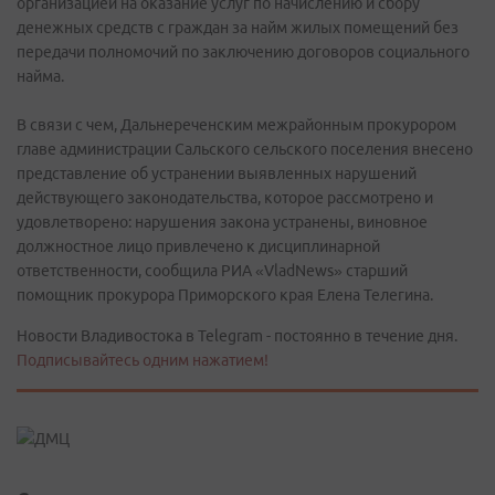
организацией на оказание услуг по начислению и сбору
денежных средств с граждан за найм жилых помещений без
передачи полномочий по заключению договоров социального
найма.
В связи с чем, Дальнереченским межрайонным прокурором
главе администрации Сальского сельского поселения внесено
представление об устранении выявленных нарушений
действующего законодательства, которое рассмотрено и
удовлетворено: нарушения закона устранены, виновное
должностное лицо привлечено к дисциплинарной
ответственности, сообщила РИА «VladNews» старший
помощник прокурора Приморского края Елена Телегина.
Новости Владивостока в Telegram - постоянно в течение дня.
Подписывайтесь одним нажатием!