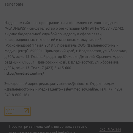
Телеграм
На данном сайте распространяется информация сетевого издания
"VLADNEWS" - свидетельство о регистрации СМИ ЭЛ № ФС 77 - 72742,
выдано Федеральной службой по надзору в сфере связи,
информационных технологий и массовых коммуникаций
(Роскомнадзор) 17 мая 2018 г. Учредитель ООО "Дальневосточный
Медиа Центр". 690091, Приморский край, г. Владивосток, ул. Уборевича,
д.20А, офис 13. Главный редактор Юркевич Дмитрий Юрьевич. Адрес
редакции: 690091, Приморский край, г. Владивосток, ул. Уборевича,
д.20А, офис 13. Тел.: +7 (423) 2-415-600.
https://mediadv.online/
Электронный адрес редакции: vladnews@inbox.ru. Отдел продаж
«Дальневосточный Медиа Центр» sale@mediadv.online. Тел.: +7 (423)
249-8-800. 18+
Просматривая наш сайт, вы соглашаетесь с
СОГЛАСЕН
использованием нами
cookie-файлов
.