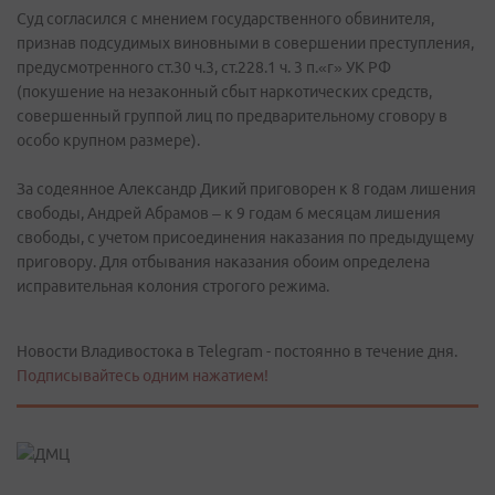
Суд согласился с мнением государственного обвинителя,
признав подсудимых виновными в совершении преступления,
предусмотренного ст.30 ч.3, ст.228.1 ч. 3 п.«г» УК РФ
(покушение на незаконный сбыт наркотических средств,
совершенный группой лиц по предварительному сговору в
особо крупном размере).
За содеянное Александр Дикий приговорен к 8 годам лишения
свободы, Андрей Абрамов – к 9 годам 6 месяцам лишения
свободы, с учетом присоединения наказания по предыдущему
приговору. Для отбывания наказания обоим определена
исправительная колония строгого режима.
Новости Владивостока в Telegram - постоянно в течение дня.
Подписывайтесь одним нажатием!