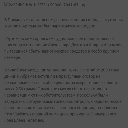
В Приморье к длительному сроку лишения свободы осуждены
жители г. Артема за сбыт наркотических средств.
«Артемовским городским судом вынесен обвинительный
приговор в отношении Александра Дикого и Андрея Абрамова,
пытавшихся сбыть наркотическое средство в особо крупном
размере.
В судебном заседании установлено, что в сентябре 2009 года
Дикий и Абрамов вступили в преступный сговор на
незаконный сбыт в особо крупном размере героина, общей
массой 50 грамм. Однако не смогли сбыть наркотик по
независящим от них обстоятельствам, поскольку были
задержаны сотрудниками госнаркоконтроля, а наркотическое
средство было изъято из незаконного оборота», - сообщила
РИА VladNews старший помощник прокурора Приморского
края Елена Телегина.