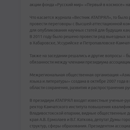
акции фонда «Русский мир» «Первый в космосе» на
Что касается журнала «Вестник АТАПРЯЛ», то было р
провести переговоры с Высшей аттестационной ком
для опубликования научных статей для будущих кан
В 2011 году было решено провести ряд выездных за
в Хабаровске, Уссурийске и Петропавловске-Камчат
Также на заседании решались и другие вопросы – 
обязанности между членами президиума ассоциации
Межрегиональная общественная организация «Азиа
языка и литературы» создана в октябре 2007 года в
области сохранения, развития и распространения ру
В президиум АТАПРЯЛ входят известные ученые-рус
ректор Камчатского института повышения квалифик
Владивостокской епархии, видные общественные д
края А.В. Ермолаев и В.Г. Каткова, депутат Думы го
структур, сферы образования. Президентом ассоци