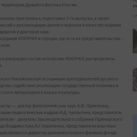
и
 территории Дальнего Востока России.
17
ешено приступить к подготовке 2-го выпуска, а также
иссий о рекомендации данного журнала в качестве издания
дидатов и докторов наук.
седаний АТАПРЯЛ в городах, где есть ее представительства –
ском.
был утвержден состав исполкома АТАПРЯЛ, распределены
.
тско-Тихоокеанская ассоциация преподавателей русского
 целях содействия реализации государственной политики в
сского литературного языка и культуры.
исты ¬– доктор филологических наук А.Ф. Прияткина,
ации педагогических кадров И.Д. Чаплыгина, представитель
еятели – депутаты Законодательного собрания Приморского
рода Владивостока А.Г. Кириченко, представители властных
ации является директор дальневосточного филиала фонда