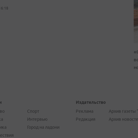
16:18
«
в
н
и
Издательство
во
Спорт
Реклама
Архив газеты 
ка
Интервью
Редакция
Архив новост
ика
Город на ладони
ествия