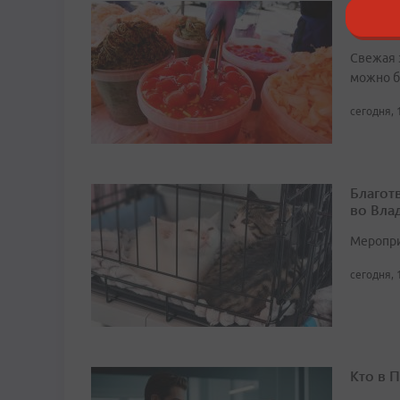
Ярмарк
Владив
Свежая 
можно б
сегодня, 
Благот
во Вла
Мероприя
сегодня, 
Кто в 