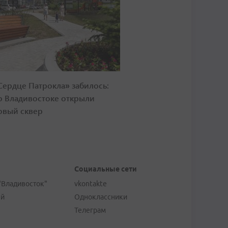
Сердце Патрокла» забилось:
о Владивостоке открыли
овый сквер
Социальные сети
"Владивосток"
vkontakte
ей
Одноклассники
Телеграм