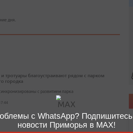
ние дня.
 и тротуары благоустраивают рядом с парком
о городка
синхронизированы с развитием парка
17:44
облемы с WhatsApp? Подпишитесь
новости Приморья в MAX!