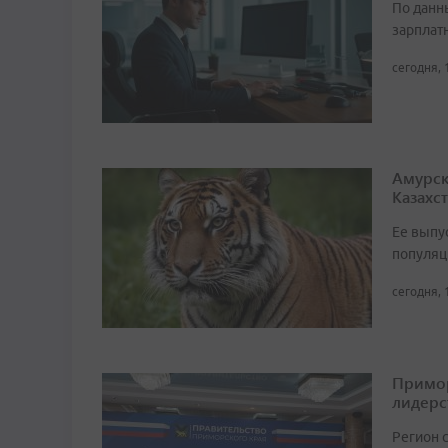
По данн
зарплат
сегодня, 
Амурск
Казахс
Ее выпу
популяц
сегодня, 
Примор
лидерс
Регион 