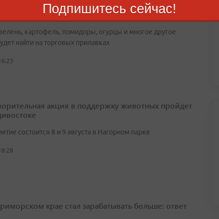
и продовольственных товаров развернутся во
Подпишитесь сейчас!
остоке
зелень, картофель, помидоры, огурцы и многое другое
удет найти на торговых прилавках
16:23
ворительная акция в поддержку животных пройдет
дивостоке
тие состоится 8 и 9 августа в Нагорном парке
18:28
Приморском крае стал зарабатывать больше: ответ