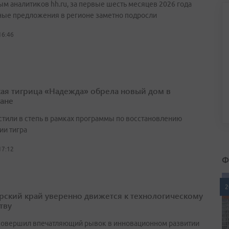
ым аналитиков hh.ru, за первые шесть месяцев 2026 года
ные предложения в регионе заметно подросли
16:46
ая тигрица «Надежда» обрела новый дом в
тане
стили в степь в рамках программы по восстановлению
ии тигра
17:12
Ф
2
ский край уверенно движется к технологическому
тву
совершил впечатляющий рывок в инновационном развитии