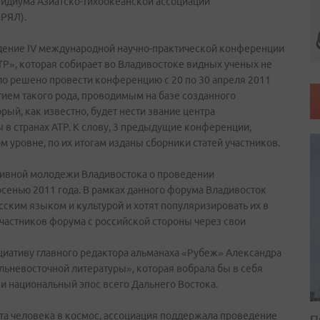
зидиума Азиатско-Тихоокеанской ассоциации
ПРЯЛ).
дение IV международной научно-практической конференции
АТР», которая собирает во Владивостоке видных ученых не
ыло решено провести конференцию с 20 по 30 апреля 2011
ием такого рода, проводимым на базе созданного
ый, как известно, будет нести звание центра
 в странах АТР. К слову, 3 предыдущие конференции,
 уровне, по их итогам изданы сборники статей участников.
тивной молодежи Владивостока о проведении
сенью 2011 года. В рамках данного форума Владивосток
усским языком и культурой и хотят популяризировать их в
участников форума с российской стороны через свои
иативу главного редактора альманаха «Рубеж» Александра
льневосточной литературы», которая вобрала бы в себя
и национальный эпос всего Дальнего Востока.
ёта человека в космос, ассоциация поддержала проведение
П