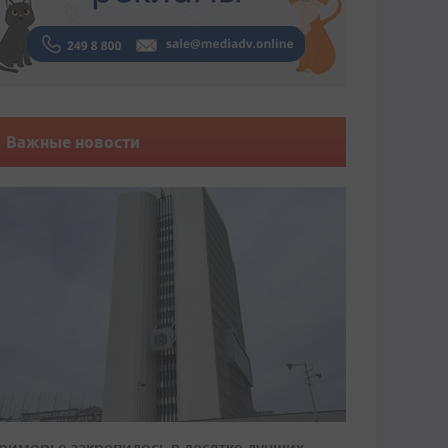
Важные новости
риморье закрепилось в десятке лучших