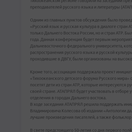
Тихоокеанском регионе говорили на заседании пре
преподавателей русского языка и литературы (АТА
Одним из главных пунктов обсуждения было прове
«Русский язык и русская культура в диалоге стран 
только Дальнего Востока России, но и стран АТР. Б
года. Данная конференция будет первым мероприят
Дальневосточного федерального университета, котор
распространения русского языка и русской культуры
проходившие в ДВГУ, были организованы на высоком
Кроме того, ассоциация поддержала проект инициа
«Тихоокеанского детского форума Русского мира» о
посетят дети из стран АТР, которые интересуются р
своей стране. АТАПРЯЛ будет участвовать в отборе 
отделения в городах Дальнего востока.
В ходе заседания АТАПРЯЛ решила поддержать иниц
Владимировича Колесова об издании «Антологии да
лучшие произведения писателей, а также фольклор 
В свете предстоящего 50-летия со дня первого пол