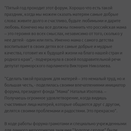
"Пятый год проходит этот форум. Хорошо что есть такой
праздник, когда мы можем сказать матерям самые добрые
слова: живите долго и счастливо, будьте любимыми и дарите
любовь. Конечно мы все должны помнить что российская мама
– это героиня во всех смыслах, независимо от того, сколько у
нее детей - один или пять. Именно мама с самого детства
воспитывает в своих детях все самые добрые и мудрые
качества, готовит их к будущей жизни на благо нашей стран и
родного края", - подчеркнула в своей поздравительной речи
депутат приморского парламента Виктория Николаева.
"Сделать такой праздник для матерей – это немалый труд, но и
большая честь, - поделилась своими впечатлениями инициатор
форума, президент фонда "Мама" Наталья Изотова. –
Получаешь огромное удовлетворение, когда видишь
счастливые лица матерей, которые общаются друг с другом,
делятся своими проблемами и радостями. Это прекрасно".
В ходе работы форума грамотами и специально учрежденными
для данного мероприятия знаками "Золотое сердце" были