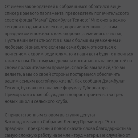
От имени законодателей к собравшимся обратился вице-
спикер краевого парламента, председатель попечительского
совета фонда "Мама" Джамбулат Текиев: "Мне очень важно
сегодня поздравить всех вас, дорогие женщины, с этим
праздником и пожелать вам здоровья, семейного счастья,
Пусть ваши дети относятся к вам с большим уважением и
любовью. Я знаю, что если мы сами будем относиться с
почтением к своим родителям, то и наши дети будут относиться
также к нам. Поэтому мы должны воспитывать наших детей на
своем положительном примере. Спасибо вам за всё, что вы
делаете, а мы со своей стороны постараемся обеспечить
вашим семьям достойную жизнь". Как сообщил Джамбулат
Текиев, буквально накануне форума у Губернатора
Приморского края обсуждался вопрос строительства трех
новых школ и сельского клуба.
С приветственным словом выступил депутат
Законодательного Собрания Леонид Премингер: "Этот
праздник – прекрасный повод сказать слова благодарности за
самую сложную работу на земле - труд матери. Не случайно от