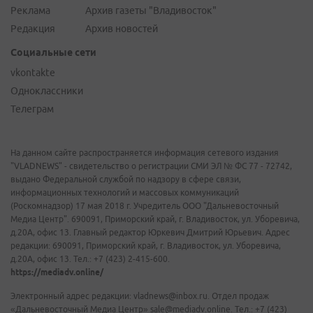
Реклама
Архив газеты "Владивосток"
Редакция
Архив новостей
Социальные сети
vkontakte
Одноклассники
Телеграм
На данном сайте распространяется информация сетевого издания
"VLADNEWS" - свидетельство о регистрации СМИ ЭЛ № ФС 77 - 72742,
выдано Федеральной службой по надзору в сфере связи,
информационных технологий и массовых коммуникаций
(Роскомнадзор) 17 мая 2018 г. Учредитель ООО "Дальневосточный
Медиа Центр". 690091, Приморский край, г. Владивосток, ул. Уборевича,
д.20А, офис 13. Главный редактор Юркевич Дмитрий Юрьевич. Адрес
редакции: 690091, Приморский край, г. Владивосток, ул. Уборевича,
д.20А, офис 13. Тел.: +7 (423) 2-415-600.
https://mediadv.online/
Электронный адрес редакции: vladnews@inbox.ru. Отдел продаж
«Дальневосточный Медиа Центр» sale@mediadv.online. Тел.: +7 (423)