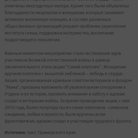
отмечены многодетные матери. Кроме того были объявлены
благодарности меценатам и женщинам, которые занимают
активную жизненную позицию, в составе различных
общественных организаций решают проблемы укрепления
института семьи, поддержки материнства, воспитания
подрастающего поколения.
Важным моментом мероприятия стало чествование вдов
участников Великой отечественной войны в рамках
заключительного этапа акции "Синий платочек". Женщинам
вручили платочки с вышитой эмблемой – лебедь в сердце.
Акция, организованная краевым советом ветеранов и фондом
"Мама", призвана напомнить об уважительном отношении к
Родине и ее истории, проявить внимание и заботу к вдовам
солдат и ветеранам войны. За время проведения акции, с мая
2010 года, более полутора тысяч синих платочков - символов
ожидания, любви и верности, были вручены всем
фронтовичкам, вдовам солдат и участницам трудового фронта.
Источник:
ЗакС Приморского края