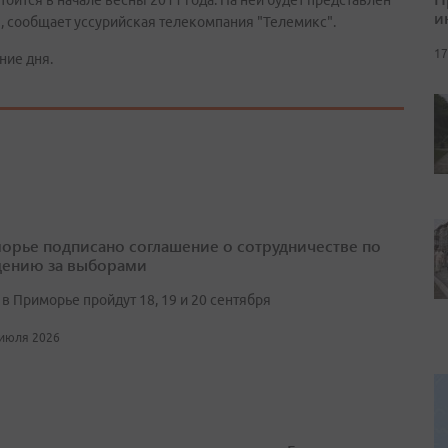
тоится в начале весны 2011 года. На ней будет представлен
и
 сообщает уссурийская телекомпания "Телемикс".
17
ние дня.
орье подписано соглашение о сотрудничестве по
ению за выборами
в Приморье пройдут 18, 19 и 20 сентября
 июля 2026