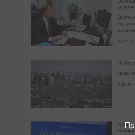
Волошк
режим
Централ
Госдумы
которые
10:17, 28
Выборы
Градона
8:45, 30 
Пр
Конста
Владив