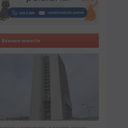
Важные новости
риморье закрепилось в десятке лучших