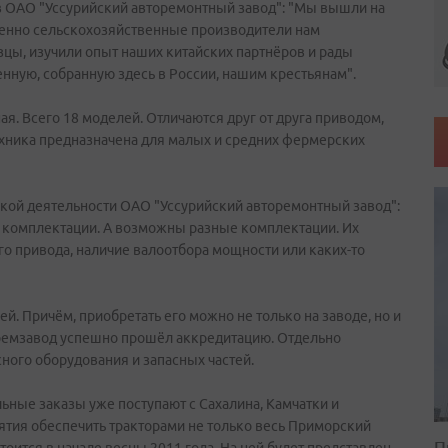
в ОАО "Уссурийский авторемонтный завод": "Мы вышли на
менно сельскохозяйственные производители нам
зцы, изучили опыт наших китайских партнёров и рады
нную, собранную здесь в России, нашим крестьянам".
ая. Всего 18 моделей. Отличаются друг от друга приводом,
ехника предназначена для малых и средних фермерских
ой деятельности ОАО "Уссурийский авторемонтный завод":
и комплектации. А возможны разные комплектации. Их
го привода, наличие валоотбора мощности или каких-то
й. Причём, приобретать его можно не только на заводе, но и
оремзавод успешно прошёл аккредитацию. Отдельно
ного оборудования и запасных частей.
льные заказы уже поступают с Сахалина, Камчатки и
иятия обеспечить тракторами не только весь Приморский
П