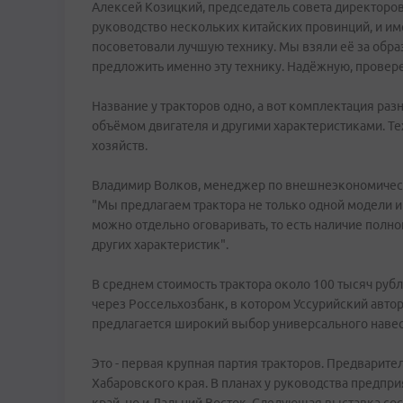
Алексей Козицкий, председатель совета директоро
руководство нескольких китайских провинций, и и
посоветовали лучшую технику. Мы взяли её за обра
предложить именно эту технику. Надёжную, провере
Название у тракторов одно, а вот комплектация разн
объёмом двигателя и другими характеристиками. Т
хозяйств.
Владимир Волков, менеджер по внешнеэкономическ
"Мы предлагаем трактора не только одной модели 
можно отдельно оговаривать, то есть наличие полно
других характеристик".
В среднем стоимость трактора около 100 тысяч рубле
через Россельхозбанк, в котором Уссурийский авт
предлагается широкий выбор универсального навес
Это - первая крупная партия тракторов. Предварите
Хабаровского края. В планах у руководства предпр