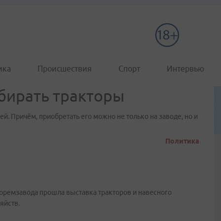
ика
Происшествия
Спорт
Интервью
бирать тракторы
й. Причём, приобретать его можно не только на заводе, но и
Политика
торемзавода прошла выставка тракторов и навесного
яйств.