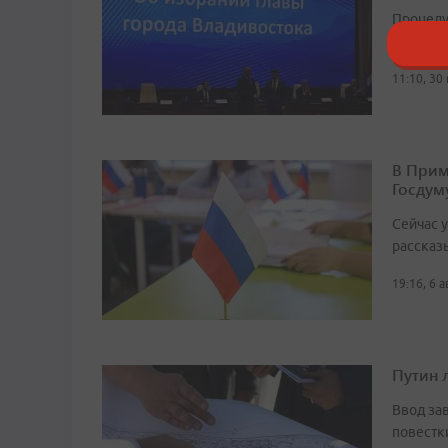
Процеду
законод
11:10, 30
В Прим
Госдум
Сейчас 
рассказ
19:16, 6 
Путин 
Ввод за
повестк