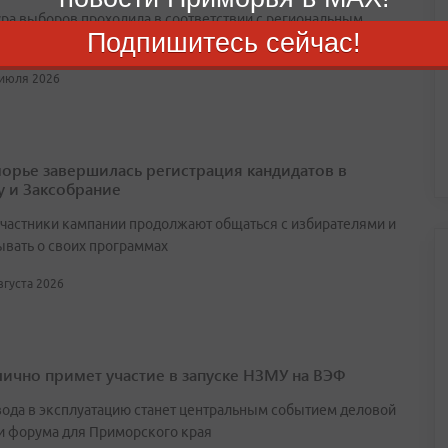
ра выборов проходила в соответствии с региональным
Подпишитесь сейчас!
ательством
 июля 2026
орье завершилась регистрация кандидатов в
у и Заксобрание
участники кампании продолжают общаться с избирателями и
ывать о своих программах
августа 2026
лично примет участие в запуске НЗМУ на ВЭФ
вода в эксплуатацию станет центральным событием деловой
и форума для Приморского края