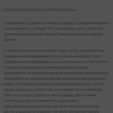
В Приморье сотрудники уголовного розыска задержали группу
автоугонщиков, сообщает РИА «VladNews» пресс-секретарь
Криминальной милиции УВД по Приморскому краю Марина
Щукина
В Приморском крае не проходит и дня, чтобы в милицейских
сводках не фиксировались угоны и кражи автотранспорта.
Проведенный оперативниками анализ показал, что беспечное
отношение владельцев к своим машинам нередко
провоцирует злоумышленников на совершение преступления.
Автолюбители зачастую оставляют машины во дворах жилых
домов, на парковках перед торговыми центрами, да и просто
вдоль обочины на улицах. При этом на многих автомобилях
либо отсутствуют охранные сигнализации, либо в целях
экономии средств установлены недорогие и
малоэффективные системы, что облегчает преступникам
доступ к машине и позволяет ее почти беспрепятственно