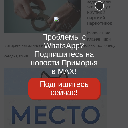
задержали
женщину с
крупной
партией
наркотиков
Малолетние
Проблемы с
племянники,
WhatsApp?
которые находились с ней в квартире, переданы под опеку
Подпишитесь на
сегодня, 09:48
новости Приморья
в MAX!
Подпишитесь
сейчас!