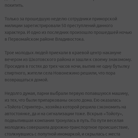
похитить.
Только за прошедшую неделю сотрудники приморской
милиции зарегистрировали 50 преступлений данного
характера. И одно из последних произошло прошедшей ночью
в Первомайском районе Владивостока.
Трое молодых людей приехали в краевой центр накануне
вечером из Шкотовского района и зашли к своему знакомому.
Просидев в гостях до трех часов ночи, выпив не одну бутылку
спиртного, жители села Новонежино решили, что пора
возвращаться домой.
Недолго думая, парни выбрали первую попавшуюся машину,
из тех, что были припаркованы около дома. Ею оказалась
«Тойота Спринтер», хозяйка которой решила сэкономить на
автостоянке, да и на сигнализации тоже. Вскрыв «Тойоту»,
подвыпившая компания тронулась в путь. По пути веселая
молодежь совершила дорожно-транспортное происшествие,
столкнувшись с попутной иномаркой, и скрылась с места