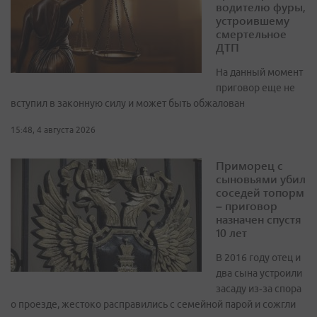
водителю фуры,
устроившему
смертельное
ДТП
На данный момент
приговор еще не
вступил в законную силу и может быть обжалован
15:48, 4 августа 2026
Приморец с
сыновьями убил
соседей топорм
– приговор
назначен спустя
10 лет
В 2016 году отец и
два сына устроили
засаду из‑за спора
о проезде, жестоко расправились с семейной парой и сожгли