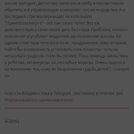
школе холодно , диспетчер записала жалобу и посоветовала
обратиться в управляющую компанию - это их недоделки. А в
последней стрелки переводят на котельную
"Примтеплоэнерго" - это там плохо топят. Вот уж
действительно у семи нянек дитя без глаза. Проблему плохого
отопления усугубляет неудачное расположение школы. Ее
здание стоит практически в поле , продуваемое семи ветрами.
Найти бы возможность установить стеклопакеты - хоть на
несколько градусов стало бы теплее. Пока природа милостива
к ребятам , но впереди, ох ,неслабые морозы. Очень надеюсь
на понимание тех, кому не безразлична судьба детей", - говорит
он.
Новости Владивостока в Telegram - постоянно в течение дня.
Подписывайтесь одним нажатием!