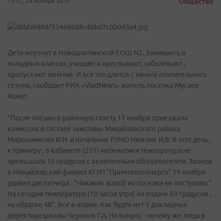
13:51, 24 ноября 2010
Общество
Дети мерзнут в Новошахтинской СОШ N2. Занимаясь в
холодных классах, учащиеся простывают, заболевают ,
пропускают занятия. И все это длится с начала отопительного
сезона, сообщает РИА «VladNews» житель поселка Мусаев
Ахмат .
"После письма в районную газету 17 ноября приезжала
комиссия в составе замглавы Михайловского района
Мирошникова И.И. и начальник РУНО Нижник И.В. В этот день ,
к примеру , в кабинете (231) математики температура не
превышала 15 градусов с включенным обогревателем. Звонок
в Михайловский филиал КГУП "Примтеплоэнерго" 19 ноября
удивил диспетчера : "Никаких жалоб из поселка не поступало."
На сегодня температура (10 часов утра) на подаче 60 градусов ,
на обратке 48". Все в норме. Как будто нет 5 докладных
директора школы Черепок Г.А. На вопрос - почему же тогда в