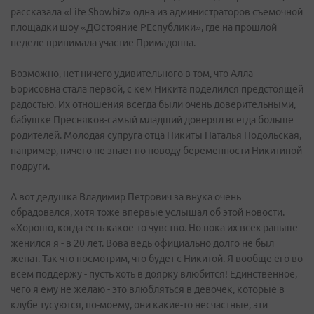
рассказала «Life Showbiz» одна из администраторов съемочной
площадки шоу «ДОстояние РЕспублики», где на прошлой
неделе принимала участие Примадонна.
Возможно, нет ничего удивительного в том, что Алла
Борисовна стала первой, с кем Никита поделился предстоящей
радостью. Их отношения всегда были очень доверительными,
бабушке Пресняков-самый младший доверял всегда больше
родителей. Молодая супруга отца Никиты Наталья Подольская,
например, ничего не знает по поводу беременности Никитиной
подруги.
А вот дедушка Владимир Петрович за внука очень
обрадовался, хотя тоже впервые услышал об этой новости.
«Хорошо, когда есть какое-то чувство. Но пока их всех раньше
женился я - в 20 лет. Вова ведь официально долго не был
женат. Так что посмотрим, что будет с Никитой. Я вообще его во
всем поддержу - пусть хоть в доярку влюбится! Единственное,
чего я ему не желаю - это влюбляться в девочек, которые в
клубе тусуются, по-моему, они какие-то несчастные, эти