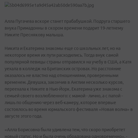
Алла Пугачева вскоре станет прабабушкой. Подруга старшего
внука Примадонны в скором времени подарит 19-летнему
Никите Преснякову малыша.
Никита и Екатерина знакомы еще со школьных лет, но на
некоторое время их пути расходились. Тогда внук самой
популярной певицы страны отправился на учебу в США, а Катя
уехала в колледж на Британских островах. Но расстояние
оказалось не властно над отношениями, проверенными
временем. Девушка, закончив в Англии несколько курсов,
переехала к Никите в Нью-Йорк. Екатерина уже знакома с
семьей своего возлюбленного: с мамой - лично, а с папой -
лишь по общению через веб-камеру, которое впервые
состоялось во время юрмальского фестиваля «Новая волна» в
августе этого года.
«Алла Борисовна была удивлена тем, что скоро приобретет
новый статус. Но и была очень обрадована одновременно», -