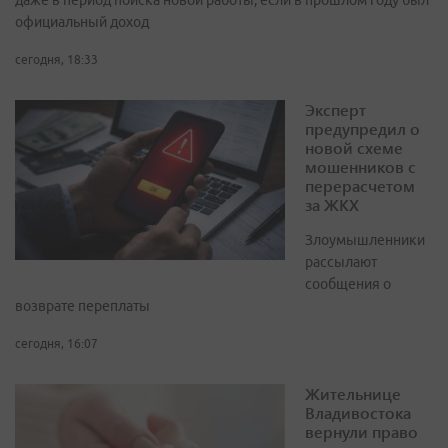
даже в период поиска новой работы, если в прошлом году был
официальный доход
сегодня, 18:33
Эксперт
предупредил о
новой схеме
мошенников с
перерасчетом
за ЖКХ
Злоумышленники
рассылают
сообщения о
возврате переплаты
сегодня, 16:07
Жительнице
Владивостока
вернули право