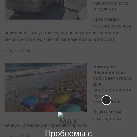
таксистов: есть
результаты
Среди самых
частых проступков
водителей — отсутствие прав, пренебрежение ремнями
безопасности и езда без обязательного полиса ОСАГО
сегодня, 17:08
Блогер из
Владивостока
собирает стекло
для
восстановления
бухты
Стеклянной
Пункт приёма
создан, чтобы
вернуть «Стеклянухе» прежнюю яркость
Проблемы с
сегодня, 18:03