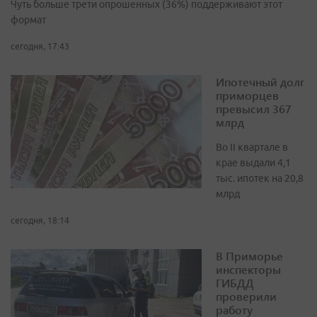
Чуть больше трети опрошенных (36%) поддерживают этот
формат
сегодня, 17:43
Ипотечный долг
приморцев
превысил 367
млрд
Во II квартале в
крае выдали 4,1
тыс. ипотек на 20,8
млрд
сегодня, 18:14
В Приморье
инспекторы
ГИБДД
проверили
работу