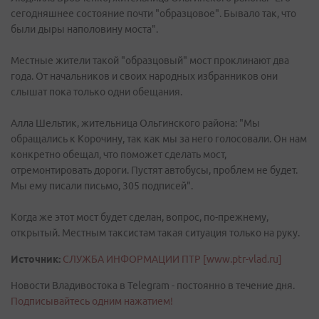
сегодняшнее состояние почти "образцовое". Бывало так, что
были дыры наполовину моста".
Местные жители такой "образцовый" мост проклинают два
года. От начальников и своих народных избранников они
слышат пока только одни обещания.
Алла Шельтик, жительница Ольгинского района: "Мы
обращались к Корочину, так как мы за него голосовали. Он нам
конкретно обещал, что поможет сделать мост,
отремонтировать дороги. Пустят автобусы, проблем не будет.
Мы ему писали письмо, 305 подписей".
Когда же этот мост будет сделан, вопрос, по-прежнему,
открытый. Местным таксистам такая ситуация только на руку.
Источник:
СЛУЖБА ИНФОРМАЦИИ ПТР [www.ptr-vlad.ru]
Новости Владивостока в Telegram - постоянно в течение дня.
Подписывайтесь одним нажатием!