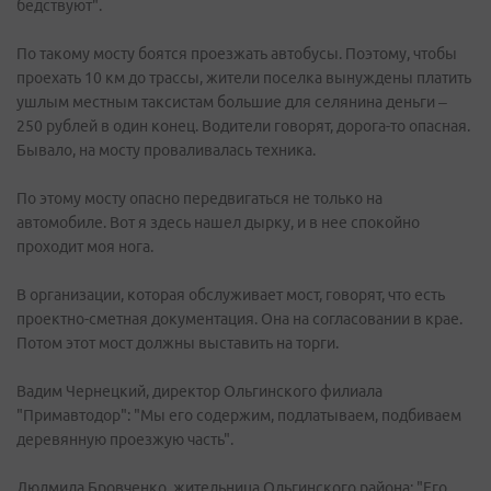
бедствуют".
По такому мосту боятся проезжать автобусы. Поэтому, чтобы
проехать 10 км до трассы, жители поселка вынуждены платить
ушлым местным таксистам большие для селянина деньги –
250 рублей в один конец. Водители говорят, дорога-то опасная.
Бывало, на мосту проваливалась техника.
По этому мосту опасно передвигаться не только на
автомобиле. Вот я здесь нашел дырку, и в нее спокойно
проходит моя нога.
В организации, которая обслуживает мост, говорят, что есть
проектно-сметная документация. Она на согласовании в крае.
Потом этот мост должны выставить на торги.
Вадим Чернецкий, директор Ольгинского филиала
"Примавтодор": "Мы его содержим, подлатываем, подбиваем
деревянную проезжую часть".
Людмила Бровченко, жительница Ольгинского района: "Его