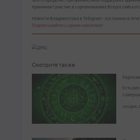
за его пределы. При финансовой поддержке админи
принимает участие в соревнованиях Всероссийского
Новости Владивостока в Telegram - постоянно в тече
Подписывайтесь одним нажатием!
Смотрите также
Гороско
Есть рис
соверши
сегодня, 