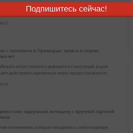
вском округе восстановлено прямое сообщение с
Подпишитесь сейчас!
сией
08:57
ия с топливом в Приморье: запасы в норме,
жа нет
збежать искусственного дефицита и спекуляций, в крае
ают действовать временные меры предосторожности
09:24
дивостоке задержали женщину с крупной партией
иков
ние племянники, которые находились с ней в квартире,