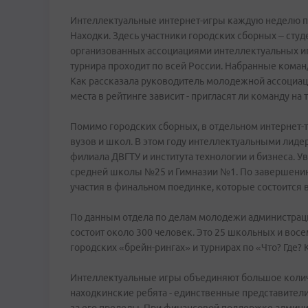
Интеллектуальные интернет-игры каждую неделю п
Находки. Здесь участники городских сборных – студ
организованных ассоциациями интеллектуальных и
турнира проходит по всей России. Набранные коман
Как рассказала руководитель молодежной ассоциац
места в рейтинге зависит - пригласят ли команду на
Помимо городских сборных, в отдельном интернет
вузов и школ. В этом году интеллектуальными лид
филиала ДВГТУ и института технологии и бизнеса.
средней школы №25 и Гимназии №1. По завершению
участия в финальном поединке, которые состоится 
По данным отдела по делам молодежи администраци
состоит около 300 человек. Это 25 школьных и восе
городских «брейн-рингах» и турнирах по «Что? Где? 
Интеллектуальные игры объединяют большое колич
находкинские ребята - единственные представител