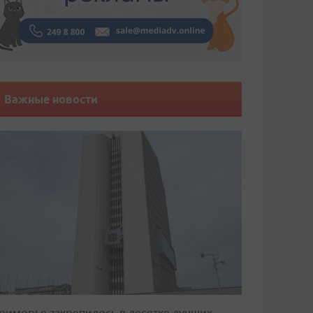
Важные новости
риморье закрепилось в десятке лучших