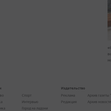
«
в
н
и
Издательство
во
Спорт
Реклама
Архив газеты 
ка
Интервью
Редакция
Архив новост
ика
Город на ладони