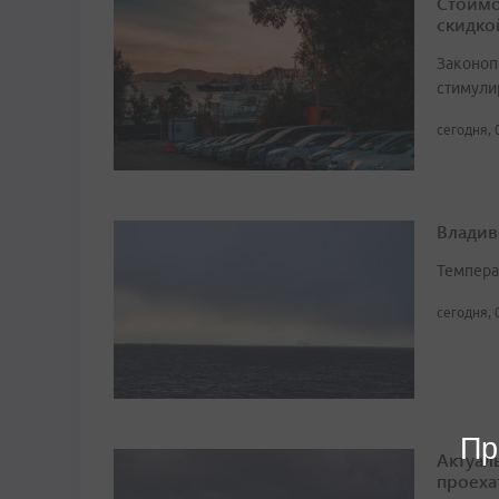
Стоимо
скидко
Законоп
стимули
сегодня, 
Владив
Темпера
сегодня, 
Пр
Актуал
проеха