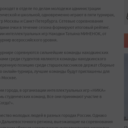
роходят в отделе по делам молодежи администрации
енческой и школьной, одновременно играют в пяти турнирах,
гр Москвы и Санкт-Петербурга. Сетевые соревнования
дами очки в течение сезона формируют итоговый рейтинг.
ии интеллектуальных игр Находки Татьяна МИНЕНОК, от
 турнир всероссийского уровня.
-турнире соревнуются сильнейшие команды находкинских
ерами среди студентов являются команды находкинского
 Уверенную позицию среди старшеклассников держат сборные
 онлайн-турнира, лучшие команды будут приглашены для
в Москве.
и города, в организации интеллектуальных игр «НИКА»
мь студенческих команд. Все они принимают участие в
Когда?».
ество молодых людей в разных городах России. Однако
и Дальневосточного региона, выезжающие на соревнования
П