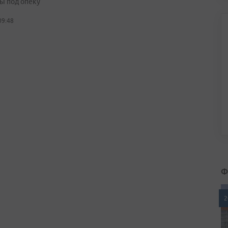
ы под опеку
09:48
Ф
2