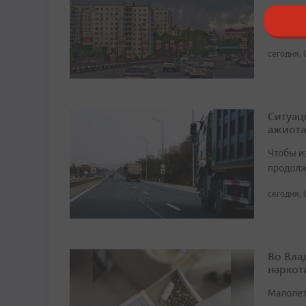
В Шкото
Новорос
сегодня, 
Ситуац
ажиота
Чтобы и
продолж
сегодня, 
Во Вла
наркот
Малолет