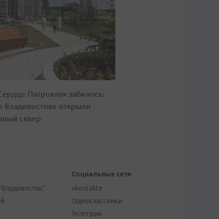
Сердце Патрокла» забилось:
о Владивостоке открыли
овый сквер
Социальные сети
"Владивосток"
vkontakte
ей
Одноклассники
Телеграм