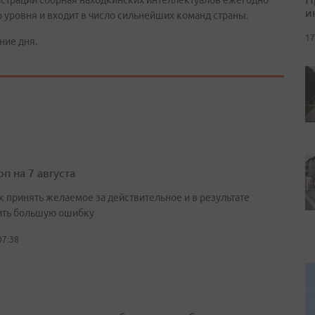
страции сборная находкинских интеллектуалов ежегодно
и
 уровня и входит в число сильнейших команд страны.
17
ние дня.
п на 7 августа
к принять желаемое за действительное и в результате
ть большую ошибку
07:38