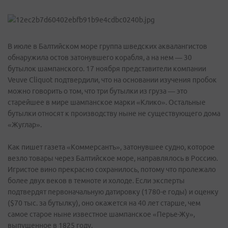
В июле в Балтийском море группа шведских аквалангистов
обнаружила остов затонувшего корабля, а на нем — 30
бутылок шампанского. 17 ноября представители компании
Veuve Cliquot подтвердили, что на основании изучения пробок
можно говорить о том, что три бутылки из груза — это
старейшее в мире шампанское марки «Клико». Остальные
бутылки относят к производству ныне не существующего дома
«Жуглар».
Как пишет газета «Коммерсантъ», затонувшее судно, которое
везло товары через Балтийское море, направлялось в Россию.
Игристое вино прекрасно сохранилось, потому что пролежало
более двух веков в темноте и холоде. Если эксперты
подтвердят первоначальную датировку (1780-е годы) и оценку
($70 тыс. за бутылку), оно окажется на 40 лет старше, чем
самое старое ныне известное шампанское «Перье-Жу»,
выпущенное в 1825 году.