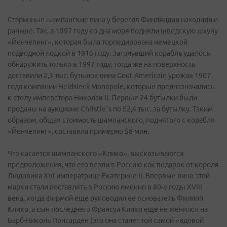
Старинные шампанские вина у берегов Финляндии находили и
раньше. Так, в 1997 году со дна моря подняли шведскую шхуну
«Йенчепинг», которая была торпедирована немецкой
подводной лодкой в 1916 году. Затонувший корабль удалось
обнаружить только в 1997 году, тогда же на поверхность
доставили 2,3 тыс. бутылок вина Gout Americain урожая 1907
года компании Heidsieck Monopole, которые предназначались
к столу императора Николая II. Первые 24 бутылки были
проданы на аукционе Christie`s по £2,4 тыс. за бутылку. Таким
образом, общая стоимость шампанского, поднятого с корабля
«Йенчепинг», составила примерно $8 млн.
Что касается шампанского «Клико», высказываются
предположения, что его везли в Россию как подарок от короля
Людовика XVI императрице Екатерине II. Впервые вино этой
марки стали поставлять в Россию именно в 80-е годы XVIII
века, когда фирмой еще руководил ее основатель Филипп
Клико, а сын последнего Франсуа Клико еще не женился на
Барб-Николь Понсарден (это она станет той самой «вдовой