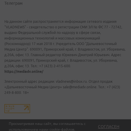
Телеграм
На данном сайте распространяется информация сетевого издания
"VLADNEWS" - свидетельство о регистрации СМИ ЭЛ № ФС 77 - 72742,
выдано Федеральной службой по надзору в сфере связи,
информационных технологий и массовых коммуникаций
(Роскомнадзор) 17 мая 2018 г. Учредитель ООО "Дальневосточный
Медиа Центр". 690091, Приморский край, г. Владивосток, ул. Уборевича,
д.20А, офис 13. Главный редактор Юркевич Дмитрий Юрьевич. Адрес
редакции: 690091, Приморский край, г. Владивосток, ул. Уборевича,
д.20А, офис 13. Тел.: +7 (423) 2-415-600.
https://mediadv.online/
Электронный адрес редакции: vladnews@inbox.ru. Отдел продаж
«Дальневосточный Медиа Центр» sale@mediadv.online. Тел.: +7 (423)
249-8-800. 18+
Просматривая наш сайт, вы соглашаетесь с
СОГЛАСЕН
использованием нами
cookie-файлов
.