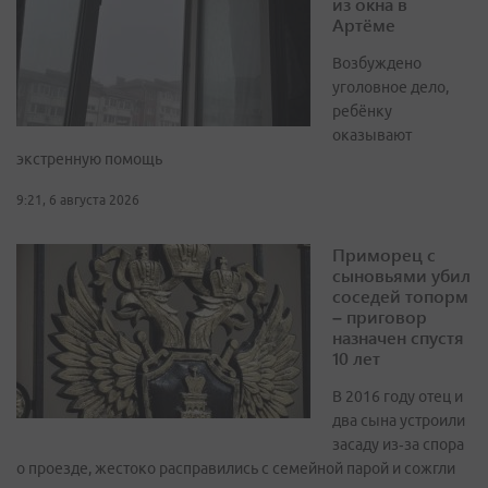
из окна в
Артёме
Возбуждено
уголовное дело,
ребёнку
оказывают
экстренную помощь
9:21, 6 августа 2026
Приморец с
сыновьями убил
соседей топорм
– приговор
назначен спустя
10 лет
В 2016 году отец и
два сына устроили
засаду из‑за спора
о проезде, жестоко расправились с семейной парой и сожгли