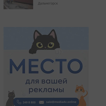
Дальнегорск