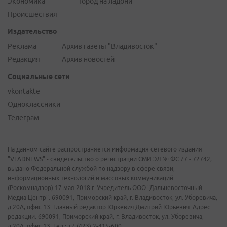
Экономика
Город на ладони
Происшествия
Издательство
Реклама
Архив газеты "Владивосток"
Редакция
Архив новостей
Социальные сети
vkontakte
Одноклассники
Телеграм
На данном сайте распространяется информация сетевого издания
"VLADNEWS" - свидетельство о регистрации СМИ ЭЛ № ФС 77 - 72742,
выдано Федеральной службой по надзору в сфере связи,
информационных технологий и массовых коммуникаций
(Роскомнадзор) 17 мая 2018 г. Учредитель ООО "Дальневосточный
Медиа Центр". 690091, Приморский край, г. Владивосток, ул. Уборевича,
д.20А, офис 13. Главный редактор Юркевич Дмитрий Юрьевич. Адрес
редакции: 690091, Приморский край, г. Владивосток, ул. Уборевича,
д.20А, офис 13. Тел.: +7 (423) 2-415-600.