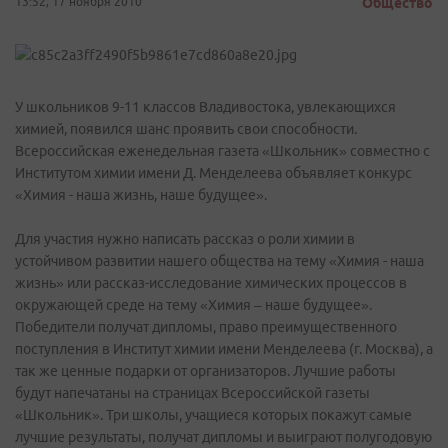
13:52, 17 ноября 2010
Общество
У школьников 9-11 классов Владивостока, увлекающихся
химией, появился шанс проявить свои способности.
Всероссийская еженедельная газета «Школьник» совместно с
Институтом химии имени Д. Менделеева объявляет конкурс
«Химия - наша жизнь, наше будущее».
Для участия нужно написать рассказ о роли химии в
устойчивом развитии нашего общества на тему «Химия - наша
жизнь» или рассказ-исследование химических процессов в
окружающей среде на тему «Химия – наше будущее».
Победители получат дипломы, право преимущественного
поступления в Институт химии имени Менделеева (г. Москва), а
так же ценные подарки от организаторов. Лучшие работы
будут напечатаны на страницах Всероссийской газеты
«Школьник». Три школы, учащиеся которых покажут самые
лучшие результаты, получат дипломы и выиграют полугодовую