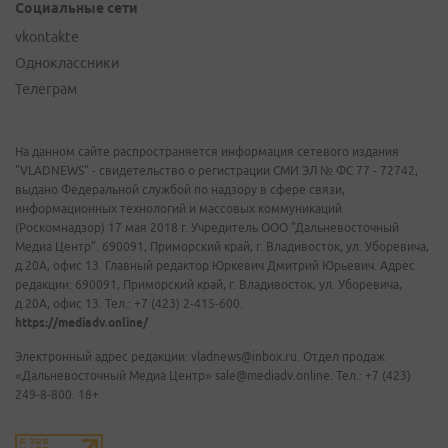
Социальные сети
vkontakte
Одноклассники
Телеграм
На данном сайте распространяется информация сетевого издания
"VLADNEWS" - свидетельство о регистрации СМИ ЭЛ № ФС 77 - 72742,
выдано Федеральной службой по надзору в сфере связи,
информационных технологий и массовых коммуникаций
(Роскомнадзор) 17 мая 2018 г. Учредитель ООО "Дальневосточный
Медиа Центр". 690091, Приморский край, г. Владивосток, ул. Уборевича,
д.20А, офис 13. Главный редактор Юркевич Дмитрий Юрьевич. Адрес
редакции: 690091, Приморский край, г. Владивосток, ул. Уборевича,
д.20А, офис 13. Тел.: +7 (423) 2-415-600.
https://mediadv.online/
Электронный адрес редакции: vladnews@inbox.ru. Отдел продаж
«Дальневосточный Медиа Центр» sale@mediadv.online. Тел.: +7 (423)
249-8-800. 18+