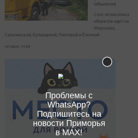
объектов
Снос незаконных
объектов идет на
Морозова,
Сахалинской, Бульварной, Пихтовой и Ёлочной
сегодня, 14:06
Проблемы с
WhatsApp?
Подпишитесь на
новости Приморья
в MAX!