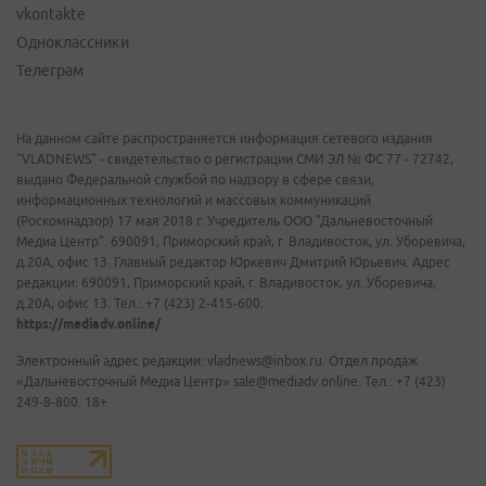
vkontakte
Одноклассники
Телеграм
На данном сайте распространяется информация сетевого издания
"VLADNEWS" - свидетельство о регистрации СМИ ЭЛ № ФС 77 - 72742,
выдано Федеральной службой по надзору в сфере связи,
информационных технологий и массовых коммуникаций
(Роскомнадзор) 17 мая 2018 г. Учредитель ООО "Дальневосточный
Медиа Центр". 690091, Приморский край, г. Владивосток, ул. Уборевича,
д.20А, офис 13. Главный редактор Юркевич Дмитрий Юрьевич. Адрес
редакции: 690091, Приморский край, г. Владивосток, ул. Уборевича,
д.20А, офис 13. Тел.: +7 (423) 2-415-600.
https://mediadv.online/
Электронный адрес редакции: vladnews@inbox.ru. Отдел продаж
«Дальневосточный Медиа Центр» sale@mediadv.online. Тел.: +7 (423)
249-8-800. 18+