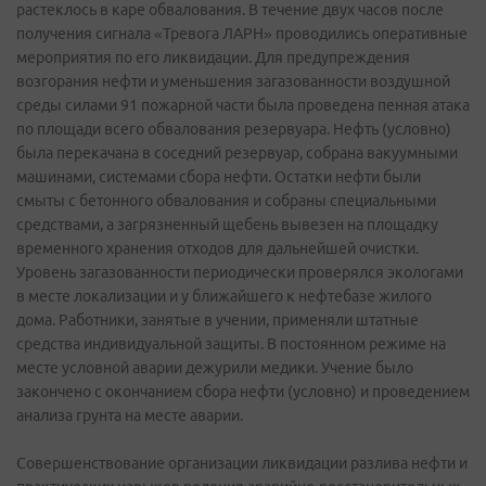
растеклось в каре обвалования. В течение двух часов после
получения сигнала «Тревога ЛАРН» проводились оперативные
мероприятия по его ликвидации. Для предупреждения
возгорания нефти и уменьшения загазованности воздушной
среды силами 91 пожарной части была проведена пенная атака
по площади всего обвалования резервуара. Нефть (условно)
была перекачана в соседний резервуар, собрана вакуумными
машинами, системами сбора нефти. Остатки нефти были
смыты с бетонного обвалования и собраны специальными
средствами, а загрязненный щебень вывезен на площадку
временного хранения отходов для дальнейшей очистки.
Уровень загазованности периодически проверялся экологами
в месте локализации и у ближайшего к нефтебазе жилого
дома. Работники, занятые в учении, применяли штатные
средства индивидуальной защиты. В постоянном режиме на
месте условной аварии дежурили медики. Учение было
закончено с окончанием сбора нефти (условно) и проведением
анализа грунта на месте аварии.
Совершенствование организации ликвидации разлива нефти и