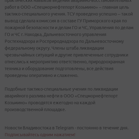
практических навыков ведения аварийно-восстановительных
работ в ООО «Спецморнефтепорт Козьмино» – главная цель
тактико-специального учения. ТСУ проведено успешно – такой
вывод сделала комиссия в составе ГУ Приморского края по
пожарной безопасности и делам ГО и ЧС, Управления по делам
ГО и ЧС г. Находка, Дальневосточного управления
Ростехнадзора и Росприроднадзора по Дальневосточному
федеральному округу. Члены штаба ликвидации
чрезвычайных ситуаций и другие привлеченные сотрудники
отнеслись к мероприятию ответственно, природоохранная
техника и оборудование подготовлены, все действия
проведены оперативно и слаженно.
Подобные тактико-специальные учения по ликвидации
аварийного разлива нефти в ООО «Спецморнефтепорт
Козьмино» проводятся ежегодно на каждой
производственной площадке.
Новости Владивостока в Telegram - постоянно в течение дня.
Подписывайтесь одним нажатием!