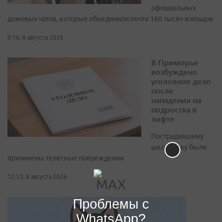
официальных
домовых чатов, которые объединили почти 160 тысяч жильцов
9:16, 8 августа 2026
В Приморье
возбуждено
уголовное дело
после
нападения на
подростка в
лифте
Пострадавшему
школьнику были
причинены телесные повреждения
12:13, 8 августа 2026
Проблемы с
WhatsApp?