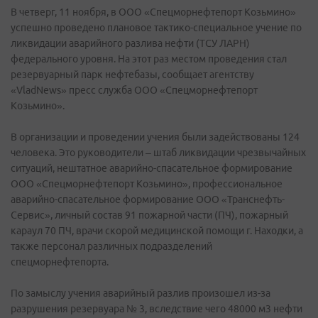
В четверг, 11 ноября, в ООО «Спецморнефтепорт Козьмино»
успешно проведено плановое тактико-специальное учение по
ликвидации аварийного разлива нефти (ТСУ ЛАРН)
федерального уровня. На этот раз местом проведения стал
резервуарный парк нефтебазы, сообщает агентству
«VladNews» пресс служба ООО «Спецморнефтепорт
Козьмино».
В организации и проведении учения были задействованы 124
человека. Это руководители – штаб ликвидации чрезвычайных
ситуаций, нештатное аварийно-спасательное формирование
ООО «Спецморнефтепорт Козьмино», профессиональное
аварийно-спасательное формирование ООО «Транснефть-
Сервис», личный состав 91 пожарной части (ПЧ), пожарный
караул 70 ПЧ, врачи скорой медицинской помощи г. Находки, а
также персонал различных подразделений
спецморнефтепорта.
По замыслу учения аварийный разлив произошел из-за
разрушения резервуара № 3, вследствие чего 48000 м3 нефти