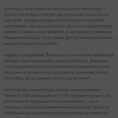
В автобусе, на остановке, в торговом центре или в клубе —
украсть или отобрать телефон для карманника очень просто.
Еще легче - продать на улице или в интернете. А вот найти
преступника - задача не из простых. Далеко не каждая жертва
сможет вспомнить лицо грабителя. И, как правило, в милицию
обращаются не сразу после кражи. Да и уголовное дело может
месяцами находиться в работе.
Андрей, пострадавший: "В конце августа я написал заявление в
милицию. Уже тогда начались первые проблемы. Дежурные
отговаривали меня писать заявление и убеждали меня в том,
что я сам его потерял. Я настоял, написал заявление. Сейчас
уже ноябрь. Дело, наверное, просто где-то лежит".
Но теперь преступники будут лишены своего доходного
"бизнеса". В Федеральный закон "Об оперативно-розыскной
деятельности" предложили внести изменения. Смысл
поправки - расширить полномочия милиционеров. Теперь по
требованию руководителя органа внутренних дел оператор