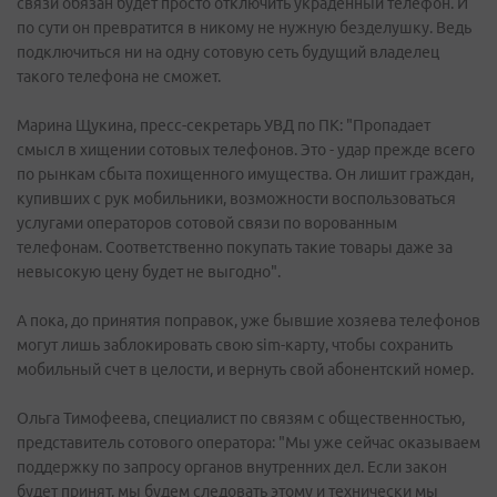
связи обязан будет просто отключить украденный телефон. И
по сути он превратится в никому не нужную безделушку. Ведь
подключиться ни на одну сотовую сеть будущий владелец
такого телефона не сможет.
Марина Щукина, пресс-секретарь УВД по ПК: "Пропадает
смысл в хищении сотовых телефонов. Это - удар прежде всего
по рынкам сбыта похищенного имущества. Он лишит граждан,
купивших с рук мобильники, возможности воспользоваться
услугами операторов сотовой связи по ворованным
телефонам. Соответственно покупать такие товары даже за
невысокую цену будет не выгодно".
А пока, до принятия поправок, уже бывшие хозяева телефонов
могут лишь заблокировать свою sim-карту, чтобы сохранить
мобильный счет в целости, и вернуть свой абонентский номер.
Ольга Тимофеева, специалист по связям с общественностью,
представитель сотового оператора: "Мы уже сейчас оказываем
поддержку по запросу органов внутренних дел. Если закон
будет принят, мы будем следовать этому и технически мы