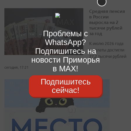
Средняя пенсия
в России
выросла на 2
тысячи рублей
Проблемы с
за год
WhatsApp?
К июлю 2026 года
Подпишитесь на
выплаты достигли
27,2 тысячи рублей
новости Приморья
в MAX!
сегодня, 17:21
Подпишитесь
сейчас!