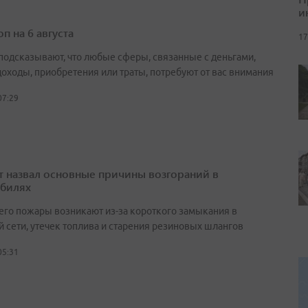
и
п на 6 августа
17
подсказывают, что любые сферы, связанные с деньгами,
доходы, приобретения или траты, потребуют от вас внимания
07:29
т назвал основные причины возгораний в
билях
его пожары возникают из-за короткого замыкания в
й сети, утечек топлива и старения резиновых шлангов
05:31