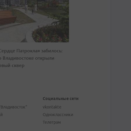
Сердце Патрокла» забилось:
о Владивостоке открыли
овый сквер
Социальные сети
"Владивосток"
vkontakte
ей
Одноклассники
Телеграм