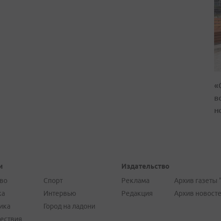
«
в
н
и
Издательство
во
Спорт
Реклама
Архив газеты 
ка
Интервью
Редакция
Архив новост
ика
Город на ладони
ествия