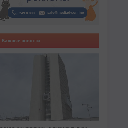
Важные новости
риморье закрепилось в десятке лучших