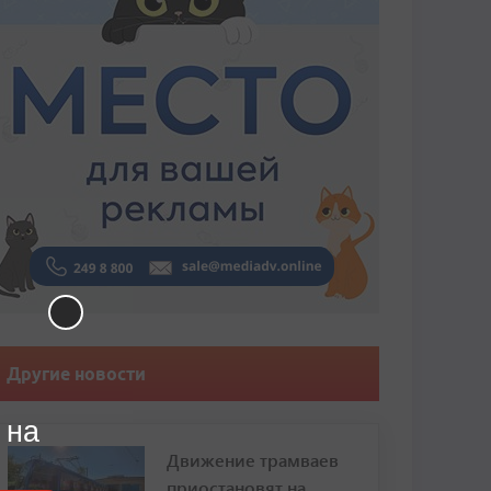
Другие новости
 на
Движение трамваев
приостановят на