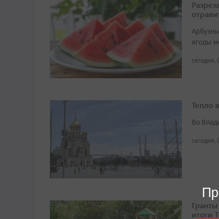
Разрез
отрави
Арбузны
ягоды м
сегодня, 
Тепло 
Во Влад
сегодня, 
Пр
Гранты
итоги 