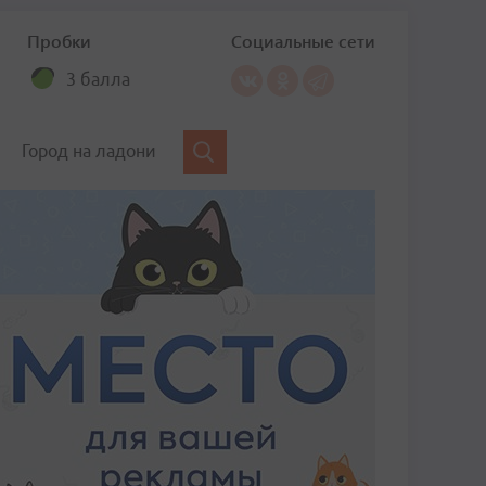
Пробки
Социальные сети
3 балла
Город на ладони