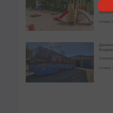
Краевой
одобрен
сегодня, 
Движен
Владив
Огранич
сегодня, 