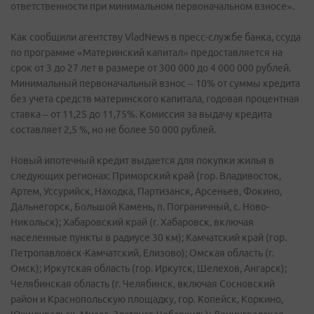
ответственности при минимальном первоначальном взносе».
Как сообщили агентству VladNews в пресс-службе банка, ссуда
по программе «Материнский капитал» предоставляется на
срок от 3 до 27 лет в размере от 300 000 до 4 000 000 рублей.
Минимальный первоначальный взнос – 10% от суммы кредита
без учета средств материнского капитала, годовая процентная
ставка – от 11,25 до 11,75%. Комиссия за выдачу кредита
составляет 2,5 %, но не более 50 000 рублей.
Новый ипотечный кредит выдается для покупки жилья в
следующих регионах: Приморский край (гор. Владивосток,
Артем, Уссурийск, Находка, Партизанск, Арсеньев, Фокино,
Дальнегорск, Большой Камень, п. Пограничный, с. Ново-
Никольск); Хабаровский край (г. Хабаровск, включая
населенные пункты в радиусе 30 км); Камчатский край (гор.
Петропавловск-Камчатский, Елизово); Омская область (г.
Омск); Иркутская область (гор. Иркутск, Шелехов, Ангарск);
Челябинская область (г. Челябинск, включая Сосновский
район и Краснопольскую площадку, гор. Копейск, Коркино,