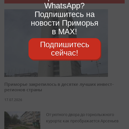
WhatsApp?
Подпишитесь на
новости Приморья
в MAX!
Подпишитесь
сейчас!
Приморье закрепилось в десятке лучших инвест-
регионов страны
17.07.2026
От уютного двора до горнолыжного
курорта: как преображается Арсеньев