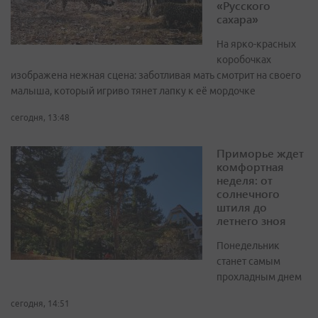
«Русского
сахара»
На ярко-красных
коробочках
изображена нежная сцена: заботливая мать смотрит на своего
малыша, который игриво тянет лапку к её мордочке
сегодня, 13:48
Приморье ждет
комфортная
неделя: от
солнечного
штиля до
летнего зноя
Понедельник
станет самым
прохладным днем
сегодня, 14:51