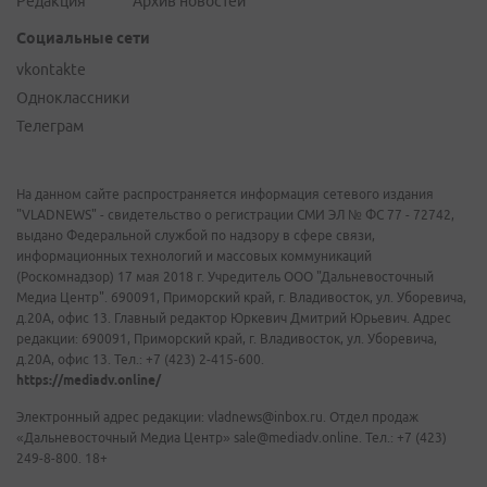
Редакция
Архив новостей
Социальные сети
vkontakte
Одноклассники
Телеграм
На данном сайте распространяется информация сетевого издания
"VLADNEWS" - свидетельство о регистрации СМИ ЭЛ № ФС 77 - 72742,
выдано Федеральной службой по надзору в сфере связи,
информационных технологий и массовых коммуникаций
(Роскомнадзор) 17 мая 2018 г. Учредитель ООО "Дальневосточный
Медиа Центр". 690091, Приморский край, г. Владивосток, ул. Уборевича,
д.20А, офис 13. Главный редактор Юркевич Дмитрий Юрьевич. Адрес
редакции: 690091, Приморский край, г. Владивосток, ул. Уборевича,
д.20А, офис 13. Тел.: +7 (423) 2-415-600.
https://mediadv.online/
Электронный адрес редакции: vladnews@inbox.ru. Отдел продаж
«Дальневосточный Медиа Центр» sale@mediadv.online. Тел.: +7 (423)
249-8-800. 18+