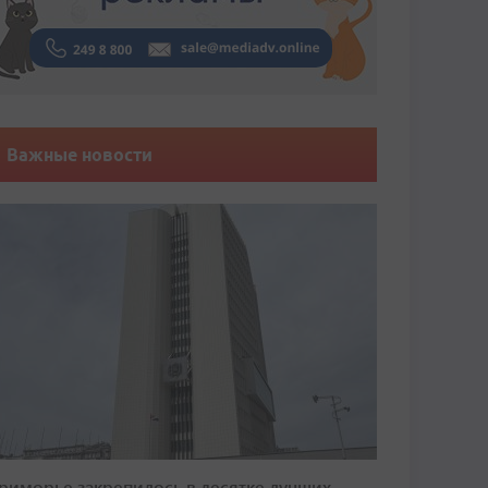
Важные новости
риморье закрепилось в десятке лучших