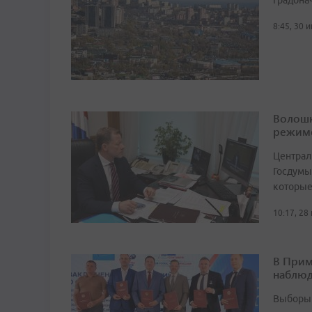
Градона
8:45, 30 
Волошк
режим
Централ
Госдумы
которые
10:17, 28
В Прим
наблюд
Выборы 