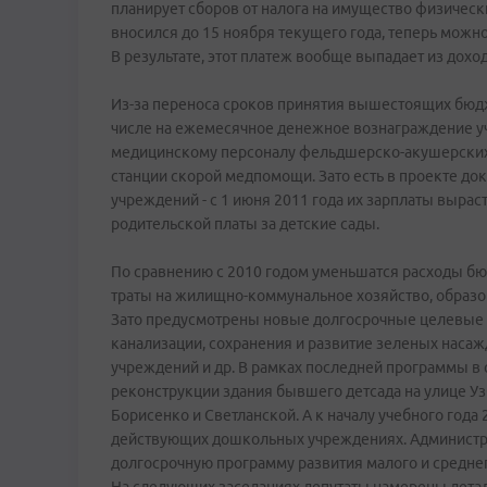
планирует сборов от налога на имущество физическ
вносился до 15 ноября текущего года, теперь можно
В результате, этот платеж вообще выпадает из доход
Из-за переноса сроков принятия вышестоящих бюдже
числе на ежемесячное денежное вознаграждение уч
медицинскому персоналу фельдшерско-акушерских 
станции скорой медпомощи. Зато есть в проекте д
учреждений - с 1 июня 2011 года их зарплаты выраст
родительской платы за детские сады.
По сравнению с 2010 годом уменьшатся расходы бюд
траты на жилищно-коммунальное хозяйство, образо
Зато предусмотрены новые долгосрочные целевые 
канализации, сохранения и развитие зеленых наса
учреждений и др. В рамках последней программы в
реконструкции здания бывшего детсада на улице Уз
Борисенко и Светланской. А к началу учебного года
действующих дошкольных учреждениях. Администра
долгосрочную программу развития малого и среднег