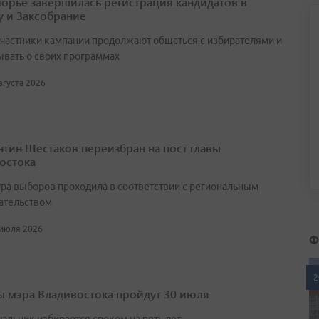
орье завершилась регистрация кандидатов в
у и Заксобрание
участники кампании продолжают общаться с избирателями и
ывать о своих программах
августа 2026
нтин Шестаков переизбран на пост главы
остока
ра выборов проходила в соответствии с региональным
ательством
 июля 2026
Ф
2
 мэра Владивостока пройдут 30 июля