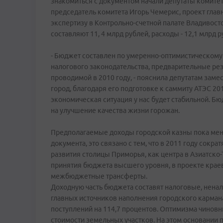
знакомиться с документом начали депутаты комитет
председатель комитета Игорь Чемерис, проект глав
экспертизу в Контрольно-счетной палате Владивост
составляют 11, 4 млрд рублей, расходы - 12,1 млрд р
- Бюджет составлен по умеренно-оптимистическом
налогового законодательства, предварительные ре
проводимой в 2010 году, - пояснила депутатам замес
город, благодаря его подготовке к саммиту АТЭС 2012
экономическая ситуация у нас будет стабильной. Б
на улучшение качества жизни горожан.
Предполагаемые доходы городской казны пока мень
документа, это связано с тем, что в 2011 году сок
развития столицы Приморья, как центра в Азиатско-
принятия бюджета высшего уровня, в проекте крае
межбюджетные трансферты.
Доходную часть бюджета составят налоговые, ненал
главных источников наполнения городского кармана,
поступлений на 114,7 процентов. Оптимизма чинов
стоимости земельных участков. На этом основании 