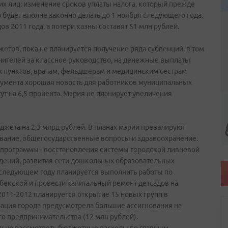
их лиц: изменение сроков уплаты налога, который прежде
 будет вполне законно делать до 1 ноября следующего года.
ов 2011 года, а потери казны составят 51 млн рублей.
тов, пока не планируется получение ряда субвенций, в том
ителей за классное руководство, на денежные выплаты
пунктов, врачам, фельдшерам и медицинским сестрам
окумента хорошая новость для работников муниципальных
ут на 6,5 процента. Мэрия не планирует увеличения
жета на 2,3 млрд рублей. В планах мэрии превалируют
вание, общегосударственные вопросы и здравоохранение.
программы - восстановления системы городской ливневой
ждений, развития сети дошкольных образовательных
 следующем году планируется выполнить работы по
бекской и провести капитальный ремонт детсадов на
 2011-2012 планируется открытие 15 новых групп в
ция города предусмотрела большие ассигнования на
о предпринимательства (12 млн рублей).