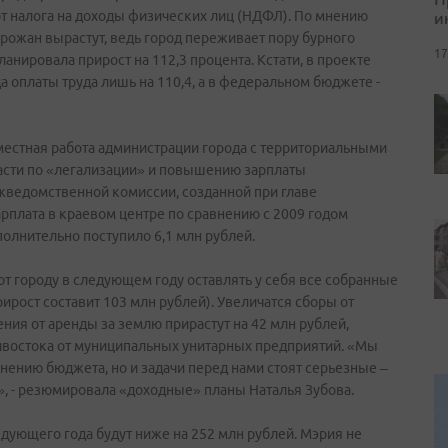
и
 от налога на доходы физических лиц (НДФЛ). По мнению
рожан вырастут, ведь город переживает пору бурного
17
ланировала прирост на 112,3 процента. Кстати, в проекте
оплаты труда лишь на 110,4, а в федеральном бюджете -
местная работа администрации города с территориальными
асти по «легализации» и повышению зарплаты
жведомственной комиссии, созданной при главе
рплата в краевом центре по сравнению с 2009 годом
полнительно поступило 6,1 млн рублей.
т городу в следующем году оставлять у себя все собранные
ирост составит 103 млн рублей). Увеличатся сборы от
ения от аренды за землю прирастут на 42 млн рублей,
дивостока от муниципальных унитарных предприятий. «Мы
ению бюджета, но и задачи перед нами стоят серьезные –
», - резюмировала «доходные» планы Наталья Зубова.
ующего года будут ниже на 252 млн рублей. Мэрия не