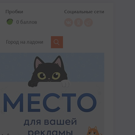
Пробки
Социальные сети
0 баллов
Город на ладони