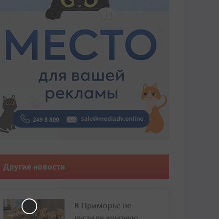
Другие новости
В Приморье не
пустили крупную