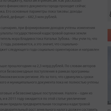
а по бюджету, налогам и финансам. Как рассказал
ного финансового документа города проходит сейчас
ока. Его основные параметры пока таковы: доходы
ублей, дефицит – 682,3 млн рублей.
у сценарию, при формировании доходов учтены изменения
зультаты государственной кадастровой оценки земли
титель мэра Владивостока Наталья Зубова. - Мы учли то, что
 года, развивается, а это значит, что социально-
юджет следующего года социально ориентирован и направлен
ше прошлогодних на 2,3 млрд рублей. По словам авторов
ратятся безвозмездные поступления в рамках программы
Тихоокеанском регионе. Из-за того, что сдвинулись сроки
вого и муниципального документа пока не полностью учтены
оговые и безвозмездные поступления. Налоги – один из
 и в 2011 году ожидается по этой статье увеличение
никам придала предварительная госоценка кадастровой
предварительный рост земельного налога должен составить
П