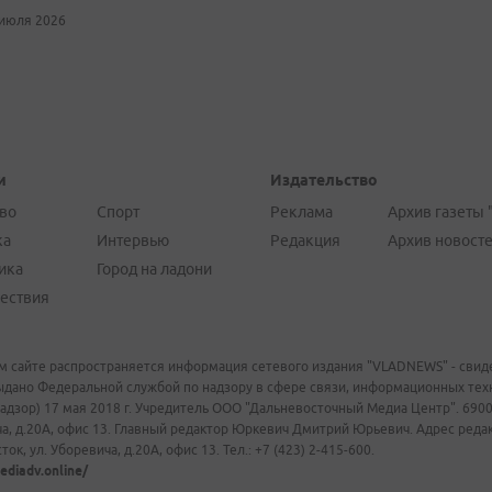
 июля 2026
и
Издательство
во
Спорт
Реклама
Архив газеты 
ка
Интервью
Редакция
Архив новост
ика
Город на ладони
ествия
м сайте распространяется информация сетевого издания "VLADNEWS" - свиде
ыдано Федеральной службой по надзору в сфере связи, информационных те
адзор) 17 мая 2018 г. Учредитель ООО "Дальневосточный Медиа Центр". 69009
а, д.20А, офис 13. Главный редактор Юркевич Дмитрий Юрьевич. Адрес редакц
ок, ул. Уборевича, д.20А, офис 13. Тел.: +7 (423) 2-415-600.
ediadv.online/