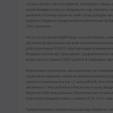
1,4 раза (более 200 млн рублей). Увеличатся сборы
мэрии Владивостока, в следующем году зарплаты го
развития. Поэтому мэрия по этой статье доходов зап
краевого бюджета предусмотрено увеличение фонда 
109,2 процента.
Росту поступлений НДФЛ будет способствовать сов
органами федеральных органов исполнительной вл
работодателями. В 2010 году благодаря усилиям ме
Владивостока Игоре Пушкареве, среднемесячная за
выросла и составила 25820 рублей. В горбюджет до
Изменения в налоговом законодательстве позволяю
средства по единому налогу на вмененный доход (пр
единого сельхозналога (на 1,7 млн рублей). Поступл
увеличатся 7 млн рублей и отчисления в казну Вла
берем на себя повышенные обязательства по наполн
подготовка Владивостока к саммиту АТЭС 2012 года
Предполагаемые неналоговые доходы бюджета след