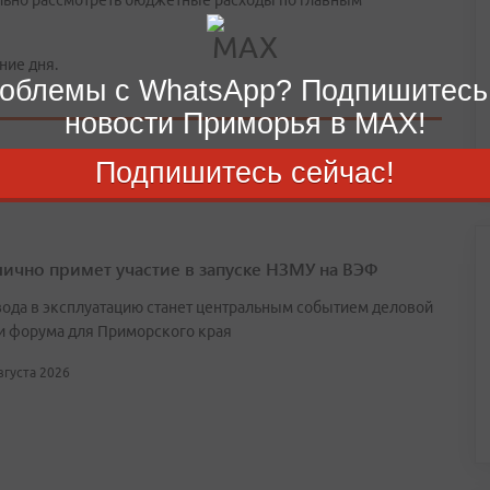
льно рассмотреть бюджетные расходы по главным
ние дня.
облемы с WhatsApp? Подпишитесь
новости Приморья в MAX!
Подпишитесь сейчас!
лично примет участие в запуске НЗМУ на ВЭФ
вода в эксплуатацию станет центральным событием деловой
и форума для Приморского края
августа 2026