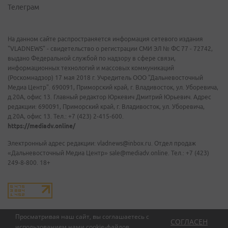
Телеграм
На данном сайте распространяется информация сетевого издания
"VLADNEWS" - свидетельство о регистрации СМИ ЭЛ № ФС 77 - 72742,
выдано Федеральной службой по надзору в сфере связи,
информационных технологий и массовых коммуникаций
(Роскомнадзор) 17 мая 2018 г. Учредитель ООО "Дальневосточный
Медиа Центр". 690091, Приморский край, г. Владивосток, ул. Уборевича,
д.20А, офис 13. Главный редактор Юркевич Дмитрий Юрьевич. Адрес
редакции: 690091, Приморский край, г. Владивосток, ул. Уборевича,
д.20А, офис 13. Тел.: +7 (423) 2-415-600.
https://mediadv.online/
Электронный адрес редакции: vladnews@inbox.ru. Отдел продаж
«Дальневосточный Медиа Центр» sale@mediadv.online. Тел.: +7 (423)
249-8-800. 18+
Просматривая наш сайт, вы соглашаетесь с
СОГЛАСЕН
использованием нами
cookie-файлов
.