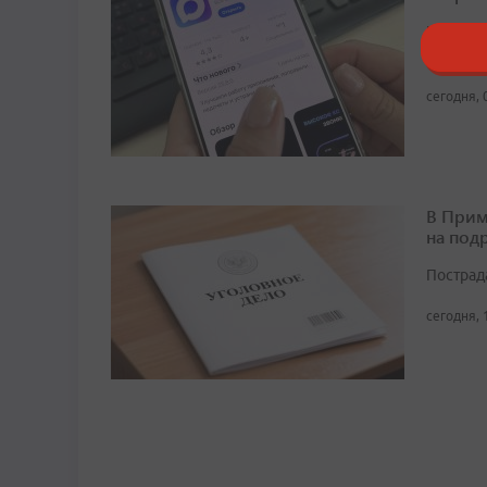
На сего
домовых
сегодня, 
В Прим
на под
Пострад
сегодня, 