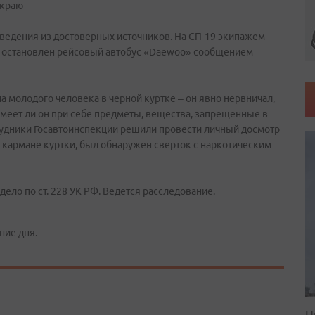
 краю
 сведения из достоверных источников. На СП-19 экипажем
 остановлен рейсовый автобус «Daewoo» сообщением
а молодого человека в черной куртке – он явно нервничал,
, имеет ли он при себе предметы, вещества, запрещенные в
трудники Госавтоинспекции решили провести личный досмотр
ем кармане куртки, был обнаружен сверток с наркотическим
ело по ст. 228 УК РФ. Ведется расследование.
ние дня.
П