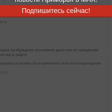
дняшний день в Приморье создано 9 146 официальных
Подпишитесь сейчас!
 чатов, которые объединили почти 160 тысяч жильцов
09:16
орье возбуждено уголовное дело после нападения
ростка в лифте
авшему школьнику были причинены телесные повреждения
12:13