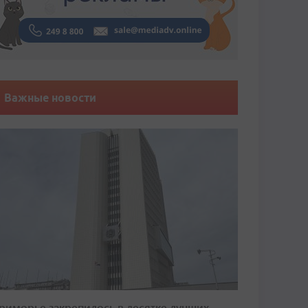
Важные новости
риморье закрепилось в десятке лучших