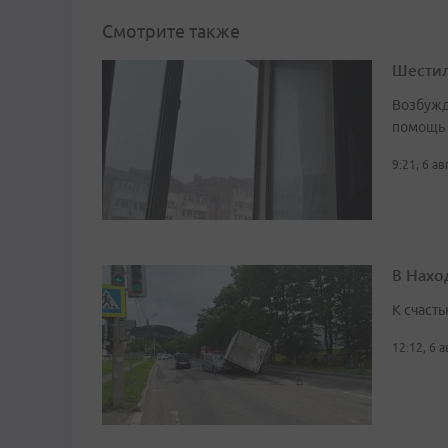
Смотрите также
Шестил
Возбужд
помощь
9:21, 6 а
В Нахо
К счасть
12:12, 6 