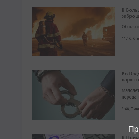
В Боль
заброш
Общая п
11:16, 6 
Во Вла
наркот
Малолет
передан
9:48, 7 а
Пр
В Прим