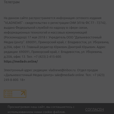
Телеграм
На данном сайте распространяется информация сетевого издания
"VLADNEWS" - свидетельство о регистрации СМИ ЭЛ № ФС 77 - 72742,
выдано Федеральной службой по надзору в сфере связи,
информационных технологий и массовых коммуникаций
(Роскомнадзор) 17 мая 2018 г. Учредитель ООО "Дальневосточный
Медиа Центр". 690091, Приморский край, г. Владивосток, ул. Уборевича,
д.20А, офис 13. Главный редактор Юркевич Дмитрий Юрьевич. Адрес
редакции: 690091, Приморский край, г. Владивосток, ул. Уборевича,
д.20А, офис 13. Тел.: +7 (423) 2-415-600.
https://mediadv.online/
Электронный адрес редакции: vladnews@inbox.ru. Отдел продаж
«Дальневосточный Медиа Центр» sale@mediadv.online. Тел.: +7 (423)
249-8-800. 18+
Просматривая наш сайт, вы соглашаетесь с
СОГЛАСЕН
использованием нами
cookie-файлов
.