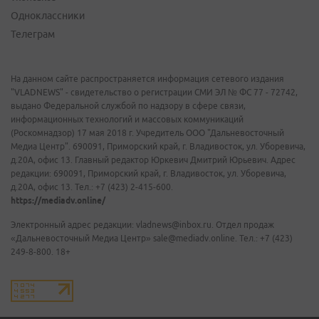
Одноклассники
Телеграм
На данном сайте распространяется информация сетевого издания
"VLADNEWS" - свидетельство о регистрации СМИ ЭЛ № ФС 77 - 72742,
выдано Федеральной службой по надзору в сфере связи,
информационных технологий и массовых коммуникаций
(Роскомнадзор) 17 мая 2018 г. Учредитель ООО "Дальневосточный
Медиа Центр". 690091, Приморский край, г. Владивосток, ул. Уборевича,
д.20А, офис 13. Главный редактор Юркевич Дмитрий Юрьевич. Адрес
редакции: 690091, Приморский край, г. Владивосток, ул. Уборевича,
д.20А, офис 13. Тел.: +7 (423) 2-415-600.
https://mediadv.online/
Электронный адрес редакции: vladnews@inbox.ru. Отдел продаж
«Дальневосточный Медиа Центр» sale@mediadv.online. Тел.: +7 (423)
249-8-800. 18+