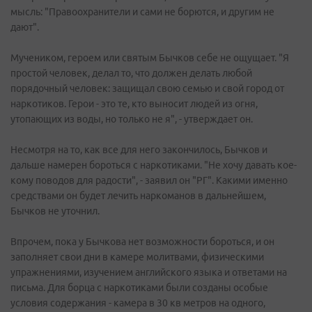
мысль: "Правоохранители и сами не борются, и другим не
дают".
Мучеником, героем или святым Бычков себе не ощущает. "Я
простой человек, делал то, что должен делать любой
порядочный человек: защищал свою семью и свой город от
наркотиков. Герои - это те, кто выносит людей из огня,
утопающих из воды, но только не я", - утверждает он.
Несмотря на то, как все для него закончилось, Бычков и
дальше намерен бороться с наркотиками. "Не хочу давать кое-
кому поводов для радости", - заявил он "РГ". Какими именно
средствами он будет лечить наркоманов в дальнейшем,
Бычков не уточнил.
Впрочем, пока у Бычкова нет возможности бороться, и он
заполняет свои дни в камере молитвами, физическими
упражнениями, изучением английского языка и ответами на
письма. Для борца с наркотиками были созданы особые
условия содержания - камера в 30 кв метров на одного,