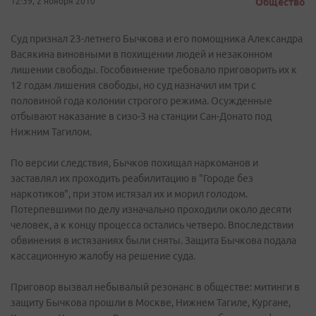
12:39, 2 ноября 2010
Общество
Суд признал 23-летнего Бычкова и его помощника Александра
Васякина виновными в похищении людей и незаконном
лишении свободы. Гособвинение требовало приговорить их к
12 годам лишения свободы, но суд назначил им три с
половиной года колонии строгого режима. Осужденные
отбывают наказание в сизо-3 на станции Сан-Донато под
Нижним Тагилом.
По версии следствия, Бычков похищал наркоманов и
заставлял их проходить реабилитацию в "Городе без
наркотиков", при этом истязал их и морил голодом.
Потерпевшими по делу изначально проходили около десяти
человек, а к концу процесса остались четверо. Впоследствии
обвинения в истязаниях были сняты. Защита Бычкова подала
кассационную жалобу на решение суда.
Приговор вызвал небывалый резонанс в обществе: митинги в
защиту Бычкова прошли в Москве, Нижнем Тагиле, Кургане,