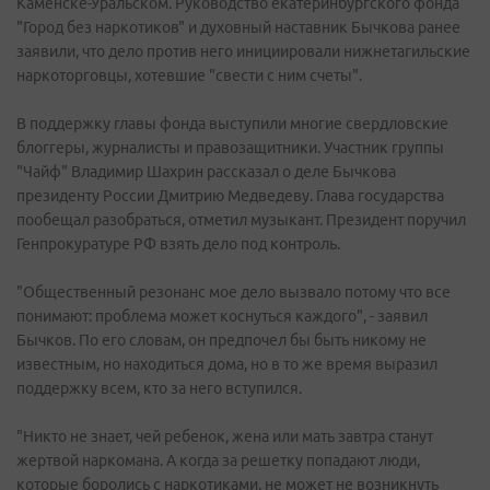
Каменске-Уральском. Руководство екатеринбургского фонда
"Город без наркотиков" и духовный наставник Бычкова ранее
заявили, что дело против него инициировали нижнетагильские
наркоторговцы, хотевшие "свести с ним счеты".
В поддержку главы фонда выступили многие свердловские
блоггеры, журналисты и правозащитники. Участник группы
"Чайф" Владимир Шахрин рассказал о деле Бычкова
президенту России Дмитрию Медведеву. Глава государства
пообещал разобраться, отметил музыкант. Президент поручил
Генпрокуратуре РФ взять дело под контроль.
"Общественный резонанс мое дело вызвало потому что все
понимают: проблема может коснуться каждого", - заявил
Бычков. По его словам, он предпочел бы быть никому не
известным, но находиться дома, но в то же время выразил
поддержку всем, кто за него вступился.
"Никто не знает, чей ребенок, жена или мать завтра станут
жертвой наркомана. А когда за решетку попадают люди,
которые боролись с наркотиками, не может не возникнуть