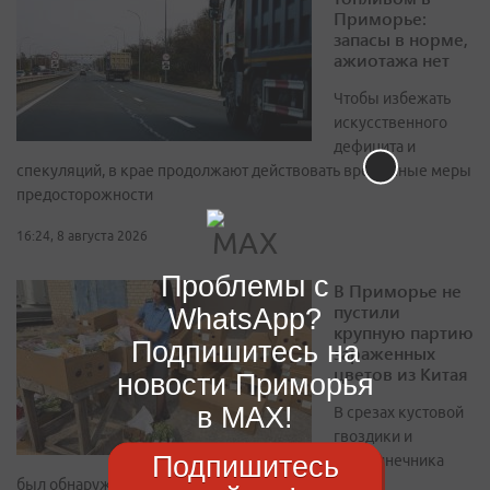
Приморье:
запасы в норме,
ажиотажа нет
Чтобы избежать
искусственного
дефицита и
спекуляций, в крае продолжают действовать временные меры
предосторожности
16:24, 8 августа 2026
Проблемы с
В Приморье не
пустили
WhatsApp?
крупную партию
Подпишитесь на
зараженных
цветов из Китая
новости Приморья
в MAX!
В срезах кустовой
гвоздики и
Подпишитесь
подсолнечника
был обнаружен западный цветочный трипс