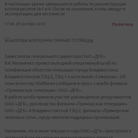
В настоящее время завершаются работы по реконструкции
котлоагрегатов №1 и 4. После их окончания, котлы введут в
эксплуатацию для несения зи
17:08, 29 октября 2010
Политика
Заместитель генерального директора ОАО «ДГК»
В.К.Матвиенко провел выездной оперативный штаб по
газификации объектов генерации города Владивостока:
Владивостокских ТЭЦ-2, ТЭЦ-1 и котельной «Северная». Об
этом агентству VladNews сообщили в пресс-службе филиала
«Приморская генерация» ОАО «ДГК».
В работе штаба приняли участие руководители департаментов
ОАО «ДГК», руководство филиала «Приморская генерация»
ОАО «ДГК» и Владивостокской ТЭЦ-2, филиала «Приморские
тепловые сети», представители подрядных организаций.
Напомним, что в июле текущего года ОАО «ДГК» приступило к
активной фазе реализации инвестиционного проекта