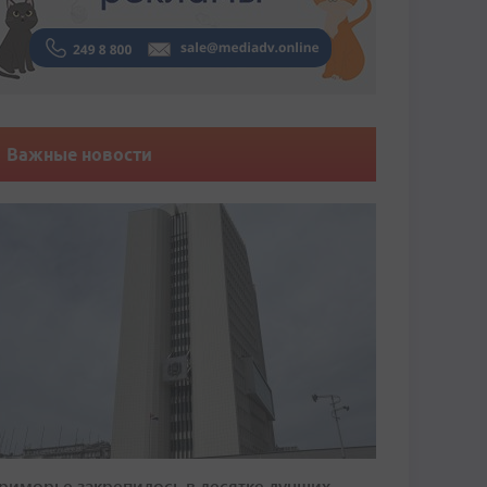
Важные новости
риморье закрепилось в десятке лучших