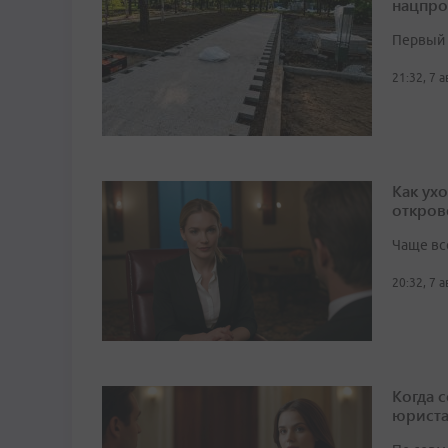
нацпро
Первый 
21:32, 7 
Как ух
откров
Чаще вс
20:32, 7 
Когда 
юрист