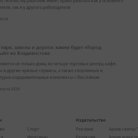
естительству работник имеет право работать как у основного
теля, так и у другого работодателя
00:26
 парк, школы и дороги: каким будет «Город
ый» во Владивостоке
явятся не только дома, но четыре торговых центра, кафе,
ы и другие нужные сервисы, а также спортивные и
турно-оздоровительные комплексы с бассейном
августа 2026
и
Издательство
во
Спорт
Реклама
Архив газеты 
ка
Интервью
Редакция
Архив новост