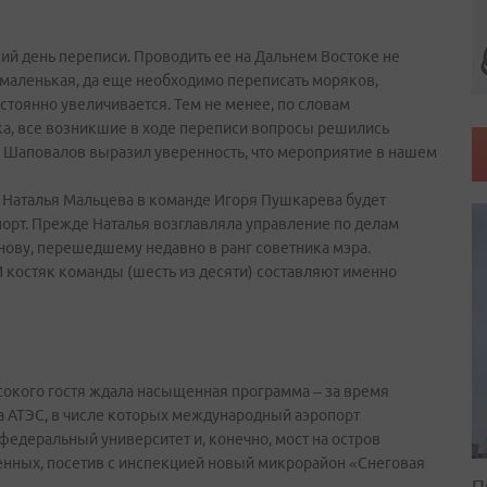
ний день переписи. Проводить ее на Дальнем Востоке не
 маленькая, да еще необходимо переписать моряков,
стоянно увеличивается. Тем не менее, по словам
ка, все возникшие в ходе переписи вопросы решились
 Шаповалов выразил уверенность, что мероприятие в нашем
. Наталья Мальцева в команде Игоря Пушкарева будет
порт. Прежде Наталья возглавляла управление по делам
ову, перешедшему недавно в ранг советника мэра.
И костяк команды (шесть из десяти) составляют именно
окого гостя ждала насыщенная программа – за время
а АТЭС, в числе которых международный аэропорт
федеральный университет и, конечно, мост на остров
енных, посетив с инспекцией новый микрорайон «Снеговая
П