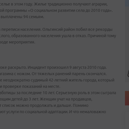
елье в этом году. Жилье традиционно получают аграрии,
вой программы «О социальном развитии села до 2010 года».
е выплачены 94 семьям.
в переписи населения. Ольгинсий район побил все рекорды
лого, образованного населения ушла в отказ. Причиной тому
роде мероприятия.
оке раскрыто. Инцидент произошел 9 августа 2010 года.
агазина с ножом. От тяжелых ранений парень скончался.
е неоднократно судимый 42-летний житель города, который
и проверке показаний на месте.
ботицы за последние 10 лет. Серьезную роль в этом сыграла
им детей до 3 лет. Женщин учат на продавцов,
от список можно продолжать и дальше. Помимо
т услуги по социальной адаптации. И что немаловажно