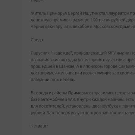
Падь».
Житель Приморья Сергей Ишутин стал лауреатом пр
денежную премию в размере 100 тысяч рублей дире
Черниговки вручат в декабре в Московском Доме на
Среда:
Парусник "Надежда", принадлежащий МГУ имени Нев
плавания экипаж судна успел принять участие в п
прошедшей в Шанхае. А в японском городе Сакаими
достопримечательности и познакомились со своими
плавании пять недель.
В города и районы Приморья отправились центры з
базе автомобилей УАЗ. Внутри каждой машины есть д
для посетителей, установлены два ноутбука и принт
рублей. Зато теперь услуги центров занятости стан
Четверг: