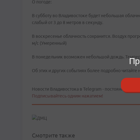
О погоде:
В субботу во Владивостоке будет небольшая облачнос
слабый от 3 до 8 метров в секунду.
В воскресенье облачность сохранится. Воздух прогр
м/с (Умеренный)
В понедельник возможен небольшой дождь. Температу
Пр
Об этих и других событиях более подробно читайте
Новости Владивостока в Telegram - постоянно в тече
Подписывайтесь одним нажатием!
Смотрите также