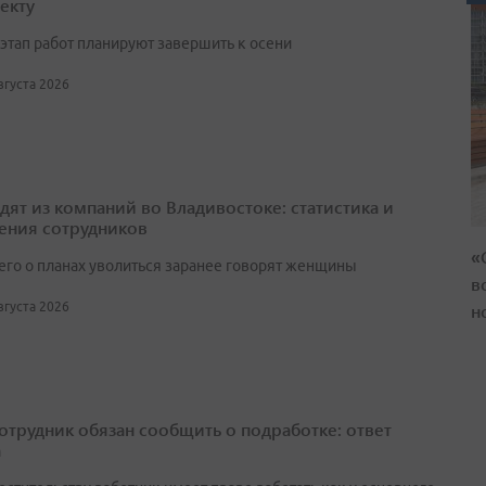
екту
этап работ планируют завершить к осени
августа 2026
одят из компаний во Владивостоке: статистика и
ения сотрудников
«
его о планах уволиться заранее говорят женщины
в
н
августа 2026
сотрудник обязан сообщить о подработке: ответ
а