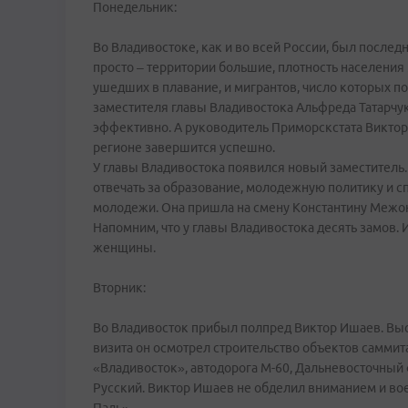
Понедельник:
Во Владивостоке, как и во всей России, был послед
просто – территории большие, плотность населения
ушедших в плавание, и мигрантов, число которых по
заместителя главы Владивостока Альфреда Татарчу
эффективно. А руководитель Приморскстата Виктор
регионе завершится успешно.
У главы Владивостока появился новый заместитель
отвечать за образование, молодежную политику и с
молодежи. Она пришла на смену Константину Межон
Напомним, что у главы Владивостока десять замов. 
женщины.
Вторник:
Во Владивосток прибыл полпред Виктор Ишаев. Выс
визита он осмотрел строительство объектов саммит
«Владивосток», автодорога М-60, Дальневосточный 
Русский. Виктор Ишаев не обделил вниманием и во