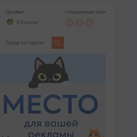
Пробки
Социальные сети
0 баллов
Город на ладони