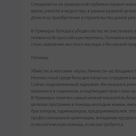
Специалисты из приморской глубинки справят новос
врачи, учителя и медсестры в рамках краевой целе
Деньги на приобретение и строительство домов уж
В Приморье батюшка убедил паству не участвовать 
неявки на Всероссийскую перепись. Половина взрос
стало заявление местного пастыря о бесовской при
Пятница:
Убийство в магазине «Культ Личности» во Владивост
Неизвестный среди бела дня напал на сотрудника м
Сейчас подозреваемый задержан. Им оказался ране
признался в содеянном, и подтвердил свои слова пр
В Приморье отмечен самый низкий показатель безра
целевая программа в помощь молодым мамам, имеющ
бухгалтеров, парикмахеров, предпринимателей. Эт
профессиональной ориентации, женщинам предлагаю
психологическую помощь, если она требуется.