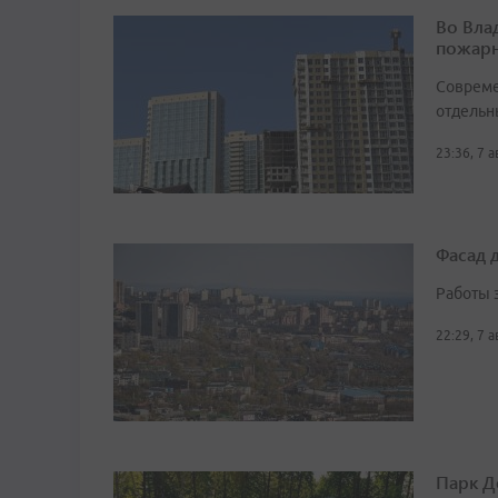
Во Вла
пожарн
Совреме
отдельн
23:36, 7 
Фасад 
Работы 
22:29, 7 
Парк Д