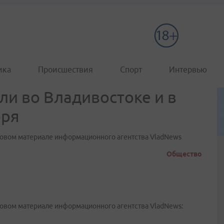
ика
Происшествия
Спорт
Интервью
ли во Владивостоке и в
бря
говом материале информационного агентства VladNews
Общество
овом материале информационного агентства VladNews: