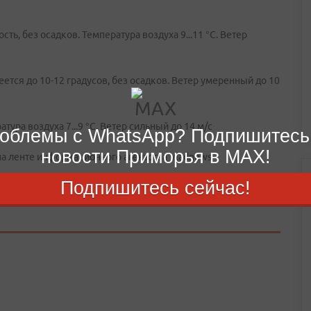
ть, без осадков. Температура воздуха 9...11 °C. Ветер
еется до 10-12 градусов, без осадков. Ветер умеренный до 10
ра воздуха 7...9 °C. Ветер сильный до 14 м/с
облемы с WhatsApp? Подпишитесь
новости Приморья в MAX!
 на ленте информационного агентства Vladnews
Подпишитесь сейчас!
ние дня.