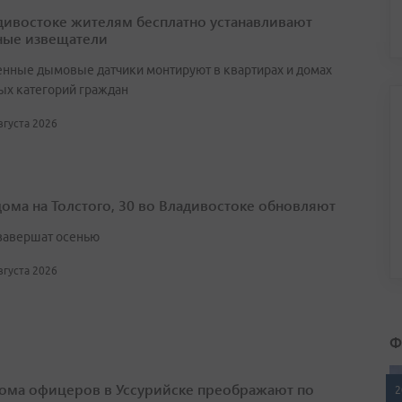
дивостоке жителям бесплатно устанавливают
ые извещатели
нные дымовые датчики монтируют в квартирах и домах
ых категорий граждан
августа 2026
дома на Толстого, 30 во Владивостоке обновляют
завершат осенью
августа 2026
Ф
ома офицеров в Уссурийске преображают по
2