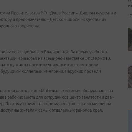
и
емии Правительства РФ «Душа России». Диплом лауреата и
17
ктору и преподавателю «Детской школы искусств» из
родного творчества.
ельского, прибыл во Владивосток. За время учебного
резентации Приморья на всемирной выставке ЭКСПО-2010,
нато курсанты посетили университеты, осмотрели
 будущими коллегами из Японии. Парусник провел в
анятости на колесах. «Мобильные офисы» оборудованы на
ва рабочих места для сотрудников центр занятости и два -
ер. Поэтому стоимость их не маленькая – около миллиона
ут доступны жителям самых отдаленных районов края.