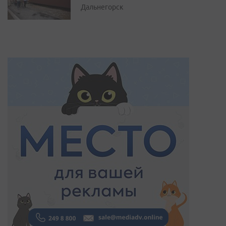
Дальнегорск