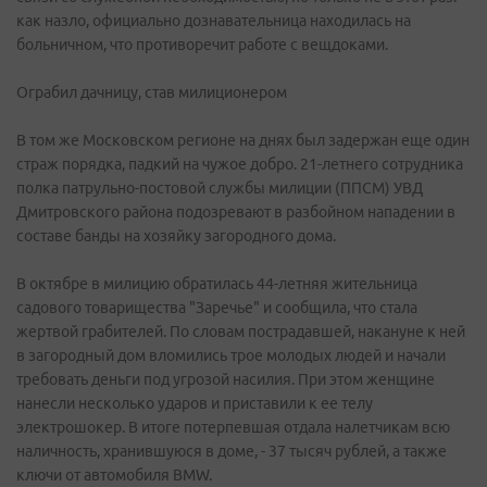
как назло, официально дознавательница находилась на
больничном, что противоречит работе с вещдоками.
Ограбил дачницу, став милиционером
В том же Московском регионе на днях был задержан еще один
страж порядка, падкий на чужое добро. 21-летнего сотрудника
полка патрульно-постовой службы милиции (ППСМ) УВД
Дмитровского района подозревают в разбойном нападении в
составе банды на хозяйку загородного дома.
В октябре в милицию обратилась 44-летняя жительница
садового товарищества "Заречье" и сообщила, что стала
жертвой грабителей. По словам пострадавшей, накануне к ней
в загородный дом вломились трое молодых людей и начали
требовать деньги под угрозой насилия. При этом женщине
нанесли несколько ударов и приставили к ее телу
электрошокер. В итоге потерпевшая отдала налетчикам всю
наличность, хранившуюся в доме, - 37 тысяч рублей, а также
ключи от автомобиля BMW.