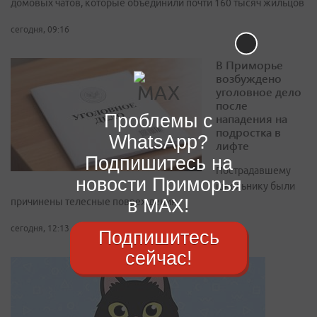
домовых чатов, которые объединили почти 160 тысяч жильцов
сегодня, 09:16
В Приморье
возбуждено
уголовное дело
после
Проблемы с
нападения на
подростка в
WhatsApp?
лифте
Подпишитесь на
Пострадавшему
новости Приморья
школьнику были
в MAX!
причинены телесные повреждения
сегодня, 12:13
Подпишитесь
сейчас!