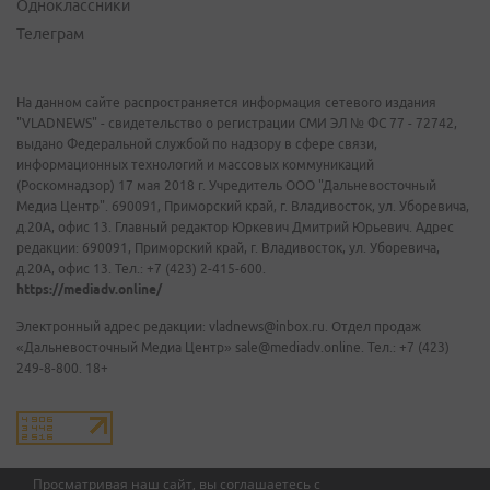
Одноклассники
Телеграм
На данном сайте распространяется информация сетевого издания
"VLADNEWS" - свидетельство о регистрации СМИ ЭЛ № ФС 77 - 72742,
выдано Федеральной службой по надзору в сфере связи,
информационных технологий и массовых коммуникаций
(Роскомнадзор) 17 мая 2018 г. Учредитель ООО "Дальневосточный
Медиа Центр". 690091, Приморский край, г. Владивосток, ул. Уборевича,
д.20А, офис 13. Главный редактор Юркевич Дмитрий Юрьевич. Адрес
редакции: 690091, Приморский край, г. Владивосток, ул. Уборевича,
д.20А, офис 13. Тел.: +7 (423) 2-415-600.
https://mediadv.online/
Электронный адрес редакции: vladnews@inbox.ru. Отдел продаж
«Дальневосточный Медиа Центр» sale@mediadv.online. Тел.: +7 (423)
249-8-800. 18+
Просматривая наш сайт, вы соглашаетесь с