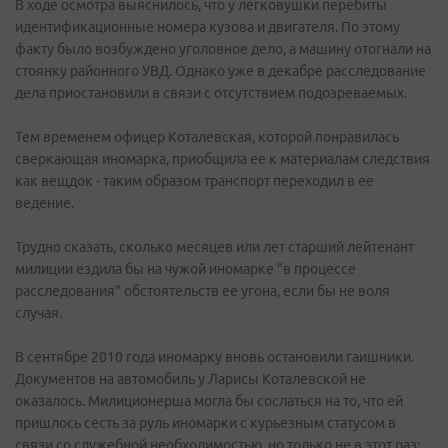
В ходе осмотра выяснилось, что у легковушки перебиты
идентификационные номера кузова и двигателя. По этому
факту было возбуждено уголовное дело, а машину отогнали на
стоянку районного УВД. Однако уже в декабре расследование
дела приостановили в связи с отсутствием подозреваемых.
Тем временем офицер Коталевская, которой понравилась
сверкающая иномарка, приобщила ее к материалам следствия
как вещдок - таким образом транспорт переходил в ее
ведение.
Трудно сказать, сколько месяцев или лет старший лейтенант
милиции ездила бы на чужой иномарке "в процессе
расследования" обстоятельств ее угона, если бы не воля
случая.
В сентябре 2010 года иномарку вновь остановили гаишники.
Документов на автомобиль у Ларисы Коталевской не
оказалось. Милиционерша могла бы сослаться на то, что ей
пришлось сесть за руль иномарки с курьезным статусом в
связи со служебной необходимостью, но только не в этот раз: