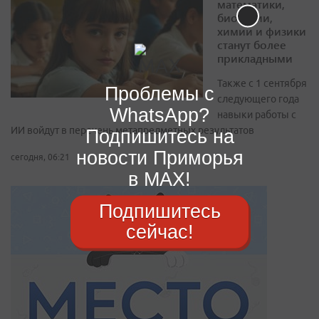
математики,
биологии,
химии и физики
станут более
прикладными
Также с 1 сентября
Проблемы с
следующего года
WhatsApp?
навыки работы с
ИИ войдут в перечень метапредметных результатов
Подпишитесь на
новости Приморья
сегодня, 06:21
в MAX!
Подпишитесь
сейчас!