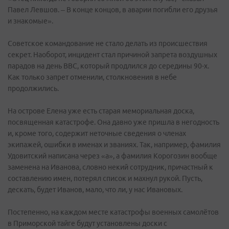
Павел Левшов. – В конце концов, в аварии погибли его друзья
и знакомые».
Советское командование не стало делать из происшествия
секрет. Наоборот, инцидент стал причиной запрета воздушных
парадов на день ВВС, который продлился до середины 90-х.
Как только запрет отменили, столкновения в небе
продолжились.
На острове Елена уже есть старая мемориальная доска,
посвященная катастрофе. Она давно уже пришла в негодность
и, кроме того, содержит неточные сведения о членах
экипажей, ошибки в именах и званиях. Так, например, фамилия
Удовитский написана через «а», а фамилия Корогозин вообще
заменена на Иванова, словно некий сотрудник, причастный к
составлению имен, потерял список и махнул рукой. Пусть,
дескать, будет Иванов, мало, что ли, у нас Ивановых.
Постепенно, на каждом месте катастрофы военных самолётов
в Приморской тайге будут установлены доски с