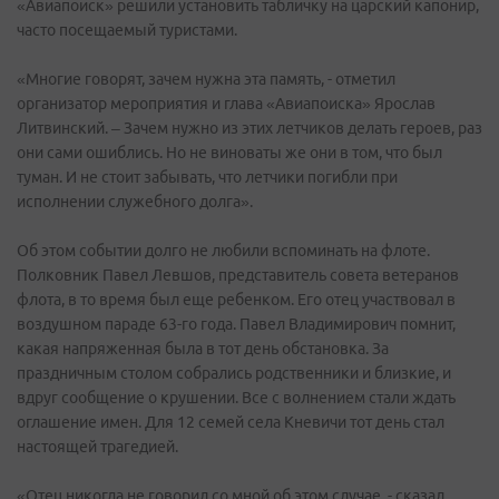
«Авиапоиск» решили установить табличку на царский капонир,
часто посещаемый туристами.
«Многие говорят, зачем нужна эта память, - отметил
организатор мероприятия и глава «Авиапоиска» Ярослав
Литвинский. – Зачем нужно из этих летчиков делать героев, раз
они сами ошиблись. Но не виноваты же они в том, что был
туман. И не стоит забывать, что летчики погибли при
исполнении служебного долга».
Об этом событии долго не любили вспоминать на флоте.
Полковник Павел Левшов, представитель совета ветеранов
флота, в то время был еще ребенком. Его отец участвовал в
воздушном параде 63-го года. Павел Владимирович помнит,
какая напряженная была в тот день обстановка. За
праздничным столом собрались родственники и близкие, и
вдруг сообщение о крушении. Все с волнением стали ждать
оглашение имен. Для 12 семей села Кневичи тот день стал
настоящей трагедией.
«Отец никогда не говорил со мной об этом случае, - сказал