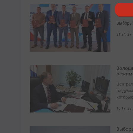
В Прим
наблюд
Выборы 
21:24, 27
Волошк
режим
Централ
Госдумы
которые
10:17, 28
Выборы