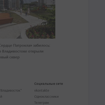
Сердце Патрокла» забилось:
о Владивостоке открыли
овый сквер
Социальные сети
"Владивосток"
vkontakte
ей
Одноклассники
Телеграм