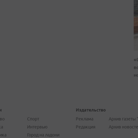
«
в
н
и
Издательство
во
Спорт
Реклама
Архив газеты 
ка
Интервью
Редакция
Архив новост
ика
Город на ладони