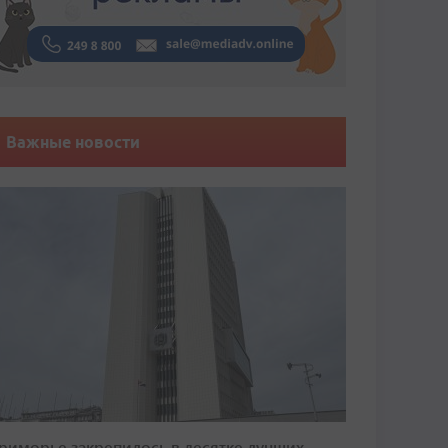
Важные новости
риморье закрепилось в десятке лучших