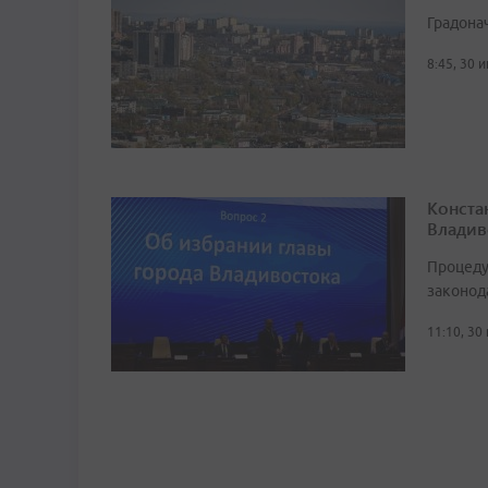
Градона
8:45, 30 
Конста
Владив
Процеду
законод
11:10, 30