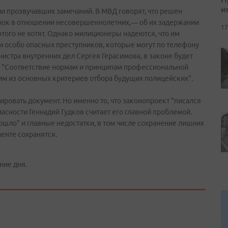
и
и прозвучавших замечаний. В МВД говорят, что решен
онок в отношении несовершеннолетних,— об их задержании
17
того не хотят. Однако милиционеры надеются, что им
ии особо опасных преступников, которые могут по телефону
истра внутренних дел Сергея Герасимова, в законе будет
в: "Соответствие нормам и принципам профессиональной
им из основных критериев отбора будущих полицейских".
ировать документ. Но именно то, что законопроект "писался
асности Геннадий Гудков считает его главной проблемой.
ошло" и главные недостатки, в том числе сохранение лишних
енте сохранятся.
ние дня.