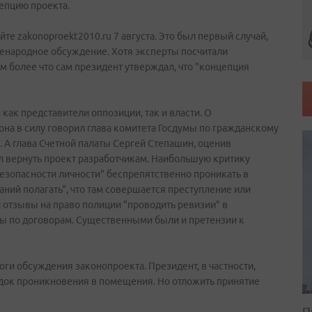
епцию проекта.
те zakonoproekt2010.ru 7 августа. Это был первый случай,
сенародное обсуждение. Хотя эксперты посчитали
м более что сам президент утверждал, что "концепция
как представители оппозиции, так и власти. О
она в силу говорил глава комитета Госдумы по гражданскому
 А глава Счетной палаты Сергей Степашин, оценив
ал вернуть проект разработчикам. Наибольшую критику
зопасности личности" беспрепятственно проникать в
ий полагать", что там совершается преступление или
 отзывы на право полиции "проводить ревизии" в
ты по договорам. Существенными были и претензии к
ги обсуждения законопроекта. Президент, в частности,
ядок проникновения в помещения. Но отложить принятие
П