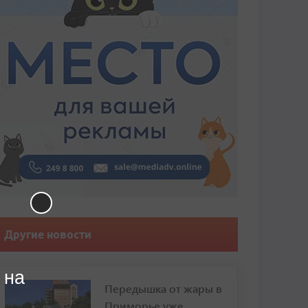
Другие новости
 на
Передышка от жары в
Приморье уже