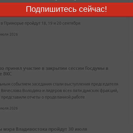
орье подписано соглашение о сотрудничестве по
Подпишитесь сейчас!
ению за выборами
в Приморье пройдут 18, 19 и 20 сентября
 июля 2026
о принял участие в закрытии сессии Госдумы в
е ВКС
ьным событием заседания стали выступления председателя
 Вячеслава Володина и лидеров всех пяти думских фракций,
 представили отчеты о проделанной работе
 июля 2026
 мэра Владивостока пройдут 30 июля