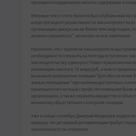
президента кардинально менять содержание и конц
Впервые текст этого проекта был опубликован на сай
когда президент решил вынести законопроект на в
организацию дискуссии не более чем пиар-ходом, те
должна сохраниться", несмотря на все замечания.
Напомним, что с критикой законопроекта выступили 
необходимости отложить на полгода вступление зак
законодательству единоросс Павел Крашенинников.
реализацию закона в 19 млрд руб., и вовсе предлаг
вызывало разрешение полиции "для обеспечения бе
жилые помещения "при наличии достаточных основан
произошел несчастный случай. Негативными были и
организациях, а также охранять имущество и объек
механизму общественного контроля полиции.
Уже в конце сентября Дмитрий Медведев подвел ито
признал, что детальной регламентации требует пор
законопроекта он отказался.