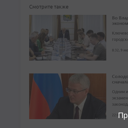
Смотрите также
Во Вла
эконом
Ключево
городск
8:32, 9 и
Солодо
сначал
Одним и
экзамен
законод
Пр
22:08, 11