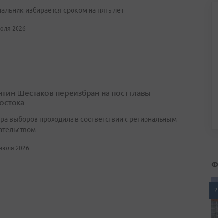
чальник избирается сроком на пять лет
июля 2026
нтин Шестаков переизбран на пост главы
остока
ра выборов проходила в соответствии с региональным
ательством
 июля 2026
Ф
2